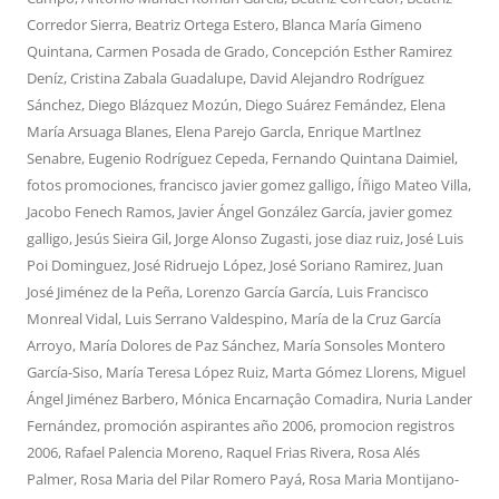
Corredor Sierra
,
Beatriz Ortega Estero
,
Blanca María Gimeno
Quintana
,
Carmen Posada de Grado
,
Concepción Esther Ramirez
Deníz
,
Cristina Zabala Guadalupe
,
David Alejandro Rodríguez
Sánchez
,
Diego Blázquez Mozún
,
Diego Suárez Femández
,
Elena
María Arsuaga Blanes
,
Elena Parejo Garcla
,
Enrique Martlnez
Senabre
,
Eugenio Rodríguez Cepeda
,
Fernando Quintana Daimiel
,
fotos promociones
,
francisco javier gomez galligo
,
Íñigo Mateo Villa
,
Jacobo Fenech Ramos
,
Javier Ángel González García
,
javier gomez
galligo
,
Jesús Sieira Gil
,
Jorge Alonso Zugasti
,
jose diaz ruiz
,
José Luis
Poi Dominguez
,
José Ridruejo López
,
José Soriano Ramirez
,
Juan
José Jiménez de la Peña
,
Lorenzo García García
,
Luis Francisco
Monreal Vidal
,
Luis Serrano Valdespino
,
María de la Cruz García
Arroyo
,
María Dolores de Paz Sánchez
,
María Sonsoles Montero
García-Siso
,
María Teresa López Ruiz
,
Marta Gómez Llorens
,
Miguel
Ángel Jiménez Barbero
,
Mónica Encarnaçâo Comadira
,
Nuria Lander
Fernández
,
promoción aspirantes año 2006
,
promocion registros
2006
,
Rafael Palencia Moreno
,
Raquel Frias Rivera
,
Rosa Alés
Palmer
,
Rosa Maria del Pilar Romero Payá
,
Rosa Maria Montijano-