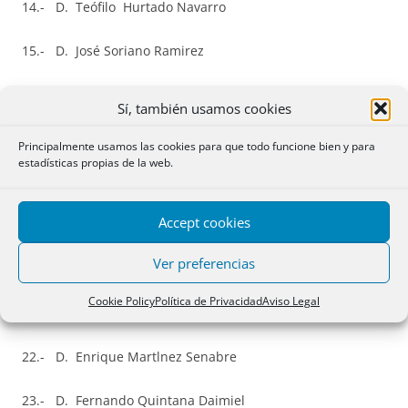
14.- D. Teófilo Hurtado Navarro
15.- D. José Soriano Ramirez
16.- Dª Mónica
Encarnaçâo
Comadira
Sí, también usamos cookies
17.- Dª Blanca María Gimeno Quintana
Principalmente usamos las cookies para que todo funcione bien y para
estadísticas propias de la web.
18.- D. Rafael Palencia Moreno
Accept cookies
19.- Dª María Dolores de Paz Sánchez
Ver preferencias
20.- Dª María Sonsoles Montero García-Siso
Cookie Policy
Política de Privacidad
Aviso Legal
21.- Dª María Teresa López Ruiz
22.- D. Enrique Martlnez Senabre
23.- D. Fernando Quintana Daimiel