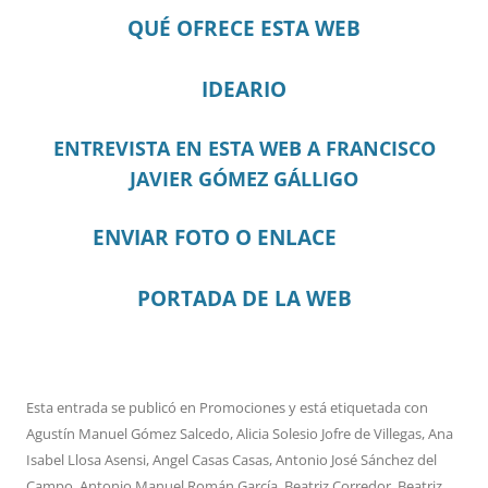
QUÉ OFRECE ESTA WEB
IDEARIO
ENTREVISTA EN ESTA WEB A FRANCISCO
JAVIER GÓMEZ GÁLLIGO
ENVIAR FOTO O ENLACE
PORTADA DE LA WEB
Esta entrada se publicó en
Promociones
y está etiquetada con
Agustín Manuel Gómez Salcedo
,
Alicia Solesio Jofre de Villegas
,
Ana
Isabel Llosa Asensi
,
Angel Casas Casas
,
Antonio José Sánchez del
Campo
,
Antonio Manuel Román García
,
Beatriz Corredor
,
Beatriz