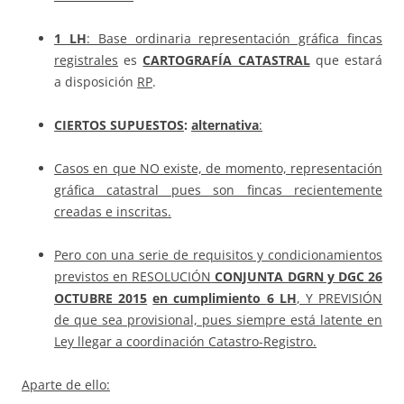
1 LH
: Base ordinaria representación gráfica fincas
registrales
es
CARTOGRAFÍA CATASTRAL
que estará
a disposición
RP
.
CIERTOS SUPUESTOS
:
alternativa
:
Casos en que NO existe, de momento, representación
gráfica catastral pues son fincas recientemente
creadas e inscritas.
Pero con una serie de requisitos y condicionamientos
previstos en RESOLUCIÓN
CONJUNTA DGRN y DGC
26
OCTUBRE 2015
en cumplimiento
6 LH
, Y PREVISIÓN
de que sea provisional, pues siempre está latente en
Ley llegar a coordinación Catastro-Registro.
Aparte de ello: