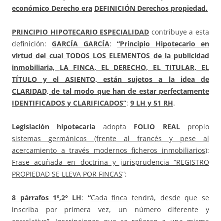
económico Derecho era
DEFINICIÓN Derechos propiedad.
PRINCIPIO HIPOTECARIO ESPECIALIDAD
contribuye a esta
definición:
GARCÍA GARCÍA
:
“Principio Hipotecario en
virtud del cual TODOS LOS ELEMENTOS de la publicidad
inmobiliaria,
LA FINCA
, EL DERECHO, EL TITULAR, EL
TÍTULO y el ASIENTO, están sujetos a la idea de
CLARIDAD, de tal modo que han de estar perfectamente
IDENTIFICADOS y CLARIFICADOS”
:
9 LH y 51 RH
.
Legislación hipotecaria
adopta
FOLIO REAL
propio
sistemas germánicos (frente al francés y pese al
acercamiento a través modernos ficheros inmobiliarios)
:
F
rase acuñada en doctrina y jurisprudencia “REGISTRO
PROPIEDAD SE LLEVA POR FINCAS
”:
8
párrafos 1º,2º LH
:
“
Cada finca
tendrá, desde que se
inscriba por primera vez, un número diferente y