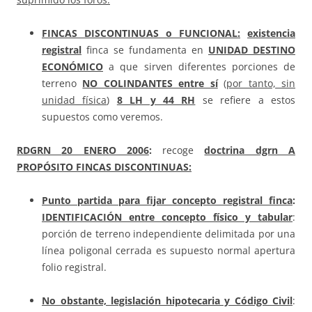
FINCAS DISCONTINUAS o FUNCIONAL:
existencia
registral
finca se fundamenta en
UNIDAD DESTINO
ECONÓMICO
a que sirven diferentes porciones de
terreno
NO COLINDANTES entre sí
(
por tanto, sin
unidad física
)
8 LH y 44 RH
se refiere a estos
supuestos como veremos.
RDGRN
20 ENERO 2006
:
recoge
doctrina dgrn A
PROPÓSITO FINCAS DISCONTINUAS:
Punto partida para fijar concepto registral finca
:
IDENTIFICACIÓN entre concepto físico y tabular
:
porción de terreno independiente delimitada por una
línea poligonal cerrada es supuesto normal apertura
folio registral.
No obstante, legislación hipotecaria y Código Civil
: