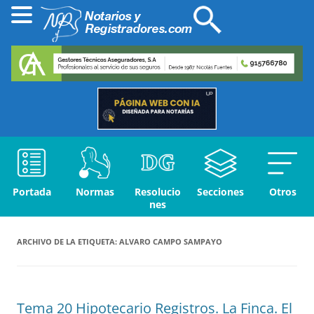
Portada
Normas
Resolucio
Secciones
Otros
nes
ARCHIVO DE LA ETIQUETA:
ALVARO CAMPO SAMPAYO
Tema 20 Hipotecario Registros. La Finca. El