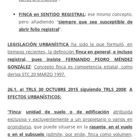
FINCA en
SENTIDO REGISTRAL
:
ese mismo concepto,
pero añadiendo “
siempre que sea susceptible de
abrir folio registral
”.
LEGISLACIÓN URBANÍSTICA
ha sido la que formuló, en
tiempos recientes, la definición
finca en general, e incluso
registral, pues insiste
FERNANDO PEDRO MÉNDEZ
GONZÁLEZ
:
Concepto finca es competencia estatal, como
deriva STC 20 MARZO 1997.
26.1
.
a)
TRLS 30 OCTUBRE 2015
siguiendo TRLS 2008
:
A
EFECTOS URBANÍSTICOS:
“Finca
:
unidad de suelo o de edificación
atribuida
exclusiva y excluyentemente a un propietario o varios en
proindiviso
, que puede situarse en la
rasante, en el vuelo
o en el subsuelo
(admite, por ende, finca como volumen,