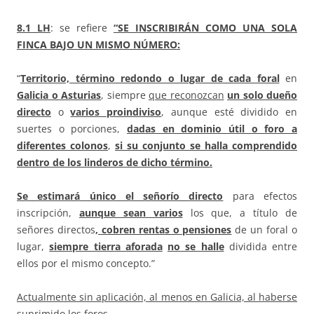
8.1
LH
: se refiere
“SE INSCRIBIRÁN COMO UNA SOLA
FINCA BAJO UN MISMO NÚMERO:
“
Territorio, término redondo o lugar de cada foral
en
Galicia o Asturias
, siempre
que reconozcan
un solo dueño
directo
o
varios proindiviso
, aunque esté dividido en
suertes o porciones,
dadas en dominio útil o foro a
diferentes colonos
,
si su conjunto
se halla comprendido
dentro de los linderos de dicho término.
Se estimará único el señorío directo
para efectos
inscripción,
aunque sean varios
los que, a título de
señores directos
, cobren rentas o pensiones
de un foral o
lugar,
siempre tierra aforada
no se halle
dividida entre
ellos por el mismo concepto.”
Actualmente sin aplicación, al menos en Galicia, al haberse
suprimido los foros.