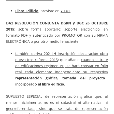
Libro Edificio
,
previsto en
7
LOE
.
DA2 RESOLUCIÓN CONJUNTA DGRN y DGC
26 OCTUBRE
2015
: sobre forma aportarlo: soporte electrónico, en
formato PDF y autenticado por PROMOTOR con su FIRMA
ELECTRÓNICA o por otro medio fehaciente.
también deriva 202 LH inscripción declaración obra
nueva tras reforma 2015
:
que añade:
cuando se trate
de edificaciones régimen PH, se hará constar en folio
real cada elemento independiente su respectiva
representación gráfica, tomada del proyecto
incorporado al libro edificio.
SUPUESTO ESPECIAL de representación gráfica que, al
menos inicialmente, no es ni catastral ni alternativa, ni
georreferenciada, sino que se trata de representación