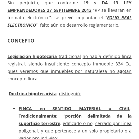
Sin perjuicio, que conforme
19
y
DA 13 LEY
EMPRENDEDORES 27 SEPTIEMBRE 2013
“RP se llevarán en
formato electrónico”: se prevé implantar el “
FOLIO REAL
ELECTRÓNICO
”, falto aún de desarrollo reglamentario.
CONCEPTO
Legislación hipotecaria
tradicional
no había definido finca
registral
, siendo insuficiente
concepto inmueble 334 Cc
,
pues veremos que inmuebles por naturaleza no agotan
concepto finca.
Doctrina hipotecarista
:
distinguió:
FINCA en
SENTIDO MATERIAL o CIVIL
:
Tradicionalmente
: “
porción delimitada de la
superficie terrestre
,
edificado o no
,
cerrado por línea
poligonal
,
y que pertenece a un solo propietario o a
varios pro indiviso
”.