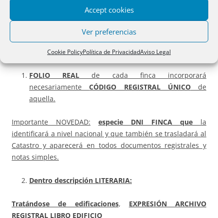
FINCA REGISTRAL y EL CATASTRO.
Accept cookies
9 LH
tras reforma
:
nos centraremos en la descripción
Ver preferencias
gráfica, pues el resto se analiza en tema 26, pero antes de
entrar en ella, destacar:
Cookie Policy
Política de Privacidad
Aviso Legal
FOLIO REAL
de cada finca incorporará
necesariamente
CÓDIGO REGISTRAL ÚNICO
de
aquella.
Importante NOVEDAD:
especie DNI FINCA que
la
identificará a nivel nacional y que también se trasladará al
Catastro y aparecerá en todos documentos registrales y
notas simples.
Dentro descripción LITERARIA:
Tratándose de edificaciones
,
EXPRESIÓN ARCHIVO
REGISTRAL LIBRO EDIFICIO