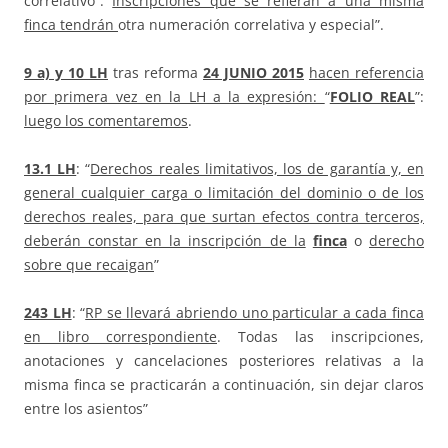
correlativo”.
Inscripciones que se refieran a una misma
finca tendrán
otra numeración correlativa y especial”.
9 a) y 10 LH
tras reforma
24 JUNIO 2015
hacen referencia
por primera vez en la LH a la expresión:
“
FOLIO REAL
”:
luego los comentaremos
.
13.1 LH
: “
Derechos reales limitativos, los de garantía y, en
general cualquier carga o limitación del dominio o de los
derechos reales, para que surtan efectos contra terceros,
deberán constar en la inscripción de la
finca
o
derecho
sobre que recaigan
”
243
LH
: “
RP se llevará abriendo uno particular a cada finca
en libro correspondiente
. Todas las inscripciones,
anotaciones y cancelaciones posteriores relativas a la
misma finca se practicarán a continuación, sin dejar claros
entre los asientos”