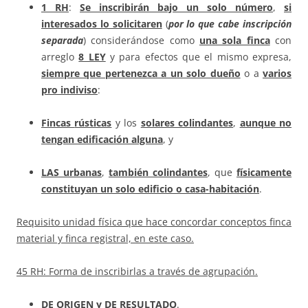
1
RH
:
Se inscribirán bajo un solo número
,
si
interesados lo solicitaren
(
por lo que cabe inscripción
separada
) considerándose como
una sola finca
con
arreglo
8 LEY
y para efectos que el mismo expresa,
siempre que pertenezca a un solo dueño
o a
varios
pro indiviso
:
F
incas
rústicas
y los
solares colindantes
,
aunque no
tengan edificación alguna
, y
LAS urbanas
,
también colindantes
, que
físicamente
constituyan un solo edificio o casa-habitación
.
Requisito unidad física que hace concordar conceptos finca
material y finca registral, en este caso.
45 RH: Forma de inscribirlas a través de agrupación.
DE ORIGEN y DE RESULTADO
.