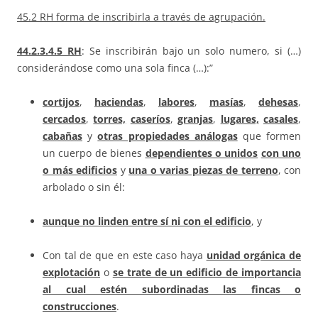
45.2 RH forma de inscribirla a través de agrupación.
44.2.3.4.5 RH
: Se inscribirán bajo un solo numero, si (…)
considerándose como una sola finca (…):”
cortijos
,
haciendas
,
labores
,
masías
,
dehesas
,
cercados
,
torres,
caseríos
,
granjas
,
lugares,
casales
,
cabañas
y
otras propiedades análogas
que formen
un cuerpo de bienes
dependientes o unidos
con uno
o más edificios
y
una o varias piezas de terreno
, con
arbolado o sin él:
aunque no linden entre sí ni con el edificio
, y
Con tal de que en este caso haya
unidad orgánica de
explotación
o
se trate de un edificio de importancia
al cual estén subordinadas las fincas o
construcciones
.