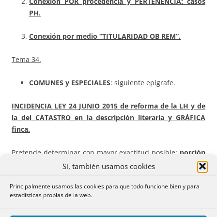
Conexión POR procedencia y PERTENENCIA: casos
PH.
Conexión por medio “TITULARIDAD OB REM”.
Tema 34.
COMUNES y ESPECIALES
: siguiente epígrafe.
INCIDENCIA
LEY 24 JUNIO 2015
de reforma de la LH y de
la del CATASTRO en la descripción literaria y GRÁFICA
finca.
Pretende determinar con mayor exactitud posible
:
porción
de terreno sobra la que RP proyecta sus efectos
,
a través
Sí, también usamos cookies
inaplazable coordinación Catastro-Registro, buscando
Principalmente usamos las cookies para que todo funcione bien y para
coordinación no sólo literaria, sino también gráfica finca.
estadísticas propias de la web.
Exposición siguiendo a
GARCÍA GARCÍA
en su
LIBRO
: