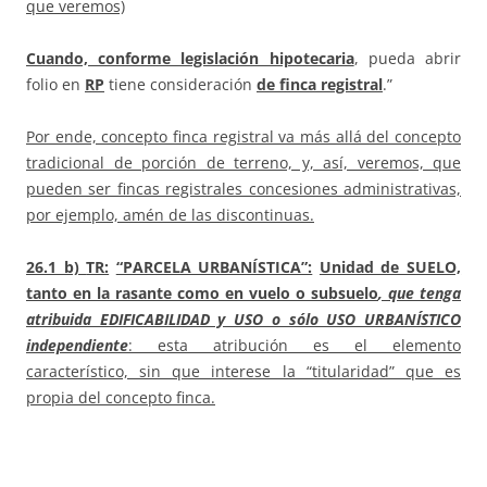
que veremos)
Cuando, conforme legislación hipotecaria
, pueda abrir
folio en
RP
tiene consideración
de finca registral
.”
Por ende, concepto finca registral va más allá del concepto
tradicional de porción de terreno, y, así, veremos, que
pueden ser fincas registrales concesiones administrativas,
por ejemplo, amén de las discontinuas.
26.1 b)
TR:
“PARCELA URBANÍSTICA”:
Unidad de SUELO,
tanto en la rasante como en vuelo o subsuelo
, que tenga
atribuida EDIFICABILIDAD y USO o sólo USO URBANÍSTICO
independiente
: esta atribución es el elemento
característico, sin que interese la “titularidad” que es
propia del concepto finca.