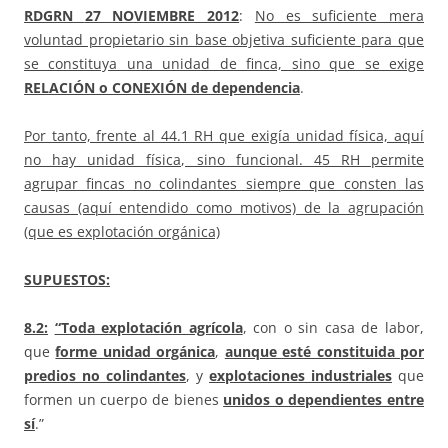
RDGRN
27 NOVIEMBRE 2012
:
No es suficiente mera
voluntad propietario sin base objetiva suficiente para que
se constituya una unidad de finca, sino que se exige
RELACIÓN o CONEXIÓN de dependencia
.
Por tanto, frente al 44.1 RH que exigía unidad física, aquí
no hay unidad física, sino funcional. 45 RH permite
agrupar fincas no colindantes siempre que consten las
causas (aquí entendido como motivos) de la agrupación
(que es explotación orgánica)
SUPUESTOS:
8.2
:
“Toda explotación agrícola
, con o sin casa de labor,
que
forme unidad orgánica
,
aunque esté constituida por
predios no colindantes
, y
explotaciones industriales
que
formen un cuerpo de bienes
unidos o dependientes entre
sí
.”