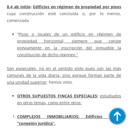
8.4 ab initio
:
Edificios en régimen de propiedad por pisos
cuya construcción esté concluida o, por lo menos,
comenzada
“
Pisos o locales de un edificio en régimen de
propiedad horizontal, siempre que conste
previamente en la inscripción del inmueble la
constitución de dicho régimen.”
Son especiales, no en el sentido visto pues son las más
comunes de la vida diaria, sino porque forman parte de
una unidad superior
: hemos visto.
OTROS SUPUESTOS FINCAS ESPECIALES
:
estudiados
en otros temas, como entre otros:
COMPLEJOS INMOBILIARIOS: Edificios tienen
“conexión jurídica”.