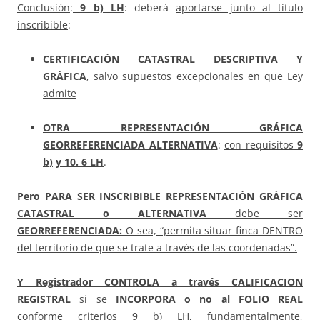
Conclusión
:
9 b) LH
: deberá
aportarse junto al título
inscribible
:
CERTIFICACIÓN
CATASTRAL
DESCRIPTIVA Y
GRÁFICA
,
salvo supuestos excepcionales en que Ley
admite
OTRA REPRESENTACIÓN GRÁFICA
GEORREFERENCIADA ALTERNATIVA
:
con requisitos
9
b)
y 10. 6 LH
.
Pero PARA SER INSCRIBIBLE REPRESENTACIÓN GRÁFICA
CATASTRAL o ALTERNATIVA
debe ser
GEORREFERENCIADA:
O sea, “permita situar finca DENTRO
del territorio de que se trate a través de las coordenadas”.
Y Registrador CONTROLA a través
CALIFICACION
REGISTRAL
si se
INCORPORA o no al FOLIO REAL
conforme criterios 9 b) LH, fundamentalmente,