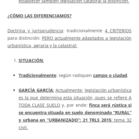
establecer también legislación catastral la distinción.
¿CÓMO LAS DIFERENCIAMOS?
Doctrina y jurisprudencia
: tradicionalmente
4 CRITERIOS
para distinción:
PERO actualmente adaptados a legislación
urbanística, agraria y la catastral:
SITUACIÓN
:
Tradicionalmente
: según radiquen
campo o ciudad
.
GARCÍA GARCÍA
:
Actualmente:
legislación urbanística
es la que determina esta situación, pues se refiere A
TODA CLASE SUELO
y, por ende:
finca será rústica si
se encuentra situada en suelo denominado “RURAL”
y urbana en “URBANIZADO”: 21 TRLS 2015
: tema 32
civil.