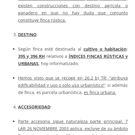
existen construcciones con destino agrícola o
ganadero en que no hay duda que conjunto
constituye finca rústica.
DESTINO
:
Según finca esté destinada al
cultivo o habitación
:
395 y 396 RH
relativos a
ÍNDICES FINCAS RÚSTICAS y
URBANAS
, hoy informatizado.
Hemos visto que se recoge en 26.2 b) TR: “atribuya
edificabilidad y uso o solo uso urbanístico”
: si además
de finca, es parcela urbanística,
es finca urbana.
ACCESORIEDAD
:
Parte accesoria sigue naturaleza parte principal: 7
LAR 26 NOVIEMBRE 2003 aplica: excluye de su ámbito