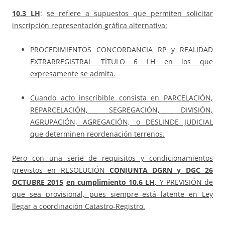
10.3 LH
:
se refiere a supuestos que permiten solicitar
inscripción representación gráfica alternativa:
PROCEDIMIENTOS CONCORDANCIA RP y REALIDAD
EXTRARREGISTRAL TÍTULO 6 LH en los que
expresamente se admita.
Cuando acto inscribible consista en PARCELACIÓN,
REPARCELACIÓN, SEGREGACIÓN, DIVISIÓN,
AGRUPACIÓN, AGREGACIÓN, o DESLINDE JUDICIAL
que determinen reordenación terrenos.
Pero con una serie de requisitos y condicionamientos
previstos en RESOLUCIÓN
CONJUNTA DGRN y DGC
26
OCTUBRE 2015
en cumplimiento
10.6 LH
, Y PREVISIÓN de
que sea provisional, pues siempre está latente en Ley
llegar a coordinación Catastro-Registro.