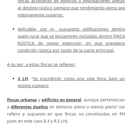
fincas accesorias de edificios o explotaciones ajenas
al destino rústico siempre que rendimiento ajeno sea
notoriamente superior.
Aplicable, por ej., supuestos edificaciones dentro
suelo rural que se encuentren incluidas dentro FINCA
RÚSTICA de mayor extensión, en que prevalece
condición rústica por razón de la parte principal.
A su vez, a estas fincas se refieren:
3 LH
: “
Se inscribirán como una sola finca bajo un
mismo número:
fincas urbanas
y
edificios en general
, aunque pertenezcan
a
diferentes dueños
en dominio pleno o menos pleno” (se
refiere a supuesto en que fincas no constituidas en PH
pues en este caso 8.4 y 8.5 LH).