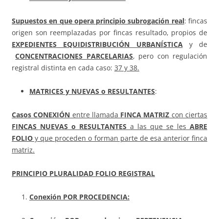
Supuestos en que opera principio subrogación real
: fincas
origen son reemplazadas por fincas resultado, propios de
EXPEDIENTES EQUIDISTRIBUCIÓN URBANÍSTICA
y de
CONCENTRACIONES PARCELARIAS
, pero con regulación
registral distinta en cada caso:
37 y 38.
MATRICES y NUEVAS o RESULTANTES
:
Casos
CONEXIÓN
entre llamada
FINCA MATRIZ
con ciertas
FINCAS NUEVAS o RESULTANTES
a las que se les
ABRE
FOLIO
y que proceden o forman parte de esa anterior finca
matriz.
PRINCIPIO
PLURALIDAD FOLIO REGISTRAL
Conexión POR PROCEDENCIA: