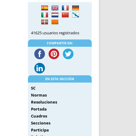
DE INICIO
PREMIO NYR
VORITOS
CONVENCIONES ANUALES
A IRPF
NUEVA ETAPA
AS
POLÍTICA DE PRIVACIDAD
41625 usuarios registrados
IJUELAS
AVISO LEGAL
POTECA
REPORTAR INCIDENCIA
COMPARTIR EN:
PERES
LOGOTIPO
CES
ENTREVISTAS
SONRISA
ENVÍA CORREO
EN ESTA SECCIÓN
CANALES DE VÍDEO
SC
Normas
Resoluciones
Portada
Cuadros
Secciones
Participa