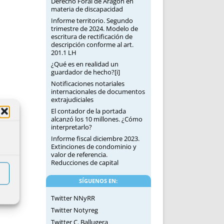
Derecho Foral de Aragón en
materia de discapacidad
Informe territorio. Segundo
trimestre de 2024. Modelo de
escritura de rectificación de
descripción conforme al art.
201.1 LH
¿Qué es en realidad un
guardador de hecho?[i]
Notificaciones notariales
internacionales de documentos
extrajudiciales
El contador de la portada
alcanzó los 10 millones. ¿Cómo
interpretarlo?
Informe fiscal diciembre 2023.
Extinciones de condominio y
valor de referencia.
Reducciones de capital
SÍGUENOS EN:
Twitter NNyRR
Twitter Notyreg
Twitter C. Ballugera