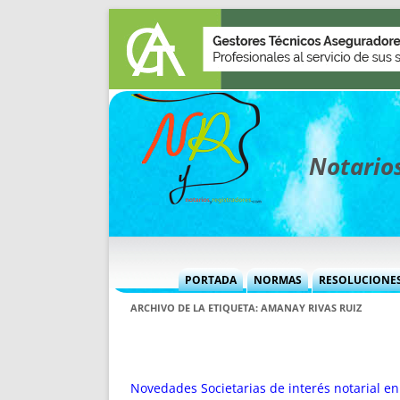
Notarios
PORTADA
NORMAS
RESOLUCIONE
MÁS USADAS (CUADRO)
INFORMES 
ARCHIVO DE LA ETIQUETA:
AMANAY RIVAS RUIZ
INFORMES MENSUALES
VOCES P
MÁS DESTACADAS
VOCES M
TITULARES DESDE 2002
TITULARES
Novedades Societarias de interés notarial e