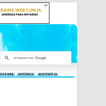
ESTA WEB
HISTÓRICO
ASISTENTE IA
A DGRN
QUÉ OFRECEMOS
 NIF
IDEARIO WEB
 LABORAL
QUIÉNES SOMOS
ÁBILES
HISTORIA