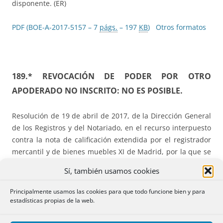
disponente. (ER)
PDF (BOE-A-2017-5157 – 7
págs.
– 197
KB
)
Otros formatos
189.* REVOCACIÓN DE PODER POR OTRO
APODERADO NO INSCRITO: NO ES POSIBLE.
Resolución de 19 de abril de 2017, de la Dirección General
de los Registros y del Notariado, en el recurso interpuesto
contra la nota de calificación extendida por el registrador
mercantil y de bienes muebles XI de Madrid, por la que se
suspende la inscripción de una escritura pública de
Sí, también usamos cookies
revocación de poder.
Principalmente usamos las cookies para que todo funcione bien y para
Hechos:
Se revoca un poder por un apoderado de la
estadísticas propias de la web.
sociedad según poder ante notario extranjero.