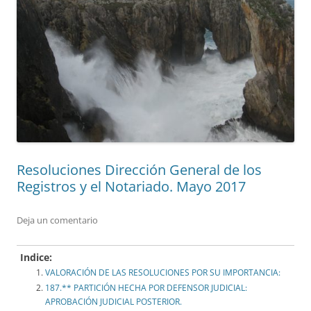
Resoluciones Dirección General de los
Registros y el Notariado. Mayo 2017
Deja un comentario
Indice:
VALORACIÓN DE LAS RESOLUCIONES POR SU IMPORTANCIA:
187.** PARTICIÓN HECHA POR DEFENSOR JUDICIAL:
APROBACIÓN JUDICIAL POSTERIOR.