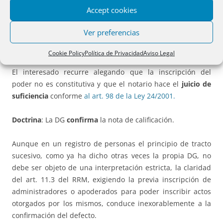
Accept cookies
El registrador
suspende
la inscripción pues al no constar
en la escritura de revocación que se trate de un poder
Ver preferencias
especial, el poder en cuya virtud actúa el apoderado
revocante no está inscrito.
Art. 11 RRM.
Cookie Policy
Política de Privacidad
Aviso Legal
El interesado recurre alegando que la inscripción del
poder no es constitutiva y que el notario hace el
juicio de
suficiencia
conforme
al art. 98 de la Ley 24/2001.
Doctrina
: La DG
confirma
la nota de calificación.
Aunque en un registro de personas el principio de tracto
sucesivo, como ya ha dicho otras veces la propia DG, no
debe ser objeto de una interpretación estricta, la claridad
del art. 11.3 del RRM, exigiendo la previa inscripción de
administradores o apoderados para poder inscribir actos
otorgados por los mismos, conduce inexorablemente a la
confirmación del defecto.