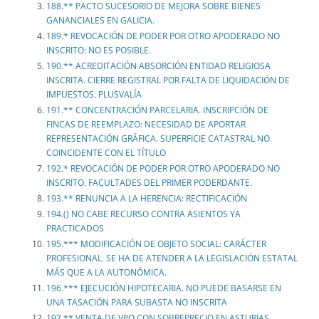
188.** PACTO SUCESORIO DE MEJORA SOBRE BIENES
GANANCIALES EN GALICIA.
189.* REVOCACIÓN DE PODER POR OTRO APODERADO NO
INSCRITO: NO ES POSIBLE.
190.** ACREDITACIÓN ABSORCIÓN ENTIDAD RELIGIOSA
INSCRITA. CIERRE REGISTRAL POR FALTA DE LIQUIDACIÓN DE
IMPUESTOS. PLUSVALÍA
191.** CONCENTRACIÓN PARCELARIA. INSCRIPCIÓN DE
FINCAS DE REEMPLAZO: NECESIDAD DE APORTAR
REPRESENTACIÓN GRÁFICA. SUPERFICIE CATASTRAL NO
COINCIDENTE CON EL TÍTULO
192.* REVOCACIÓN DE PODER POR OTRO APODERADO NO
INSCRITO. FACULTADES DEL PRIMER PODERDANTE.
193.** RENUNCIA A LA HERENCIA: RECTIFICACIÓN
194.() NO CABE RECURSO CONTRA ASIENTOS YA
PRACTICADOS
195.*** MODIFICACIÓN DE OBJETO SOCIAL: CARÁCTER
PROFESIONAL. SE HA DE ATENDER A LA LEGISLACIÓN ESTATAL
MÁS QUE A LA AUTONÓMICA.
196.*** EJECUCIÓN HIPOTECARIA. NO PUEDE BASARSE EN
UNA TASACIÓN PARA SUBASTA NO INSCRITA
197.** VENTA DE VPO CON SOBREPRECIO EN ASTURIAS.