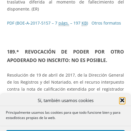
traslativa diferida al momento de fallecimiento del
disponente. (ER)
PDF (BOE-A-2017-5157 – 7
págs.
– 197
KB
)
Otros formatos
189.* REVOCACIÓN DE PODER POR OTRO
APODERADO NO INSCRITO: NO ES POSIBLE.
Resolución de 19 de abril de 2017, de la Dirección General
de los Registros y del Notariado, en el recurso interpuesto
contra la nota de calificación extendida por el registrador
mercantil y de bienes muebles XI de Madrid, por la que se
Sí, también usamos cookies
suspende la inscripción de una escritura pública de
revocación de poder.
Principalmente usamos las cookies para que todo funcione bien y para
estadísticas propias de la web.
Hechos:
Se revoca un poder por un apoderado de la