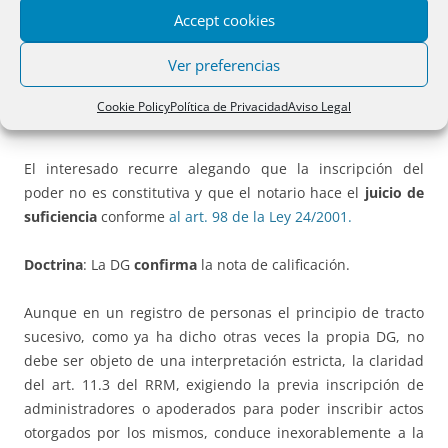
sociedad según poder ante notario extranjero.
Accept cookies
El registrador
suspende
la inscripción pues al no constar
Ver preferencias
en la escritura de revocación que se trate de un poder
especial, el poder en cuya virtud actúa el apoderado
Cookie Policy
Política de Privacidad
Aviso Legal
revocante no está inscrito.
Art. 11 RRM.
El interesado recurre alegando que la inscripción del
poder no es constitutiva y que el notario hace el
juicio de
suficiencia
conforme
al art. 98 de la Ley 24/2001.
Doctrina
: La DG
confirma
la nota de calificación.
Aunque en un registro de personas el principio de tracto
sucesivo, como ya ha dicho otras veces la propia DG, no
debe ser objeto de una interpretación estricta, la claridad
del art. 11.3 del RRM, exigiendo la previa inscripción de
administradores o apoderados para poder inscribir actos
otorgados por los mismos, conduce inexorablemente a la