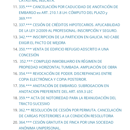
CATASTRAL INSCRITA.
335.*** CANCELACIÓN POR CADUCIDAD DE ANOTACIÓN DE
EMBARGO ex ART. 210.1.8 LH: CÓMPUTO DEL PLAZO y
369.***
337.*** CESIÓN DE CRÉDITOS HIPOTECARIOS. APLICABILIDAD
DE LA LEY 2/2009 AL PROFESIONAL: INSCRIPCIÓN Y SEGURO.
342.*** INSCRIPCION DE LA PARTICION EN GALICIA. NO CABE
EXIGIR EL PACTO DE MEJORA
350.*** VENTA DE EDIFICIO REFUGIO ADSCRITO A UNA
CONCESIÓN
352.*** COMPLEJO INMOBILIARIO EN RÉGIMEN DE
PROPIEDAD HORIZONTAL TUMBADA. AMPLIACIÓN DE OBRA
354.*** REVOCACIÓN DE PODER. DISCREPANCIAS ENTRE
COPIA ELECTRÓNICA Y COPIA POSTERIOR.
356.*** ANOTACIÓN DE EMBARGO. SUBROGACION EN
ANOTACION PREFERENTE DEL ART. 659.3 LEC
359.** ACTA DE NOTORIEDAD PARA LA REANUDACIÓN DEL
TRACTO SUCESIVO
362.** RESOLUCIÓN DE CESIÓN POR PERMUTA. CANCELACIÓN
DE CARGAS POSTERIORES A LA CONDICIÓN RESOLUTORIA
364.*** CESIÓN GRATUITA DE FINCA POR UNA SOCIEDAD
ANÓNIMA UNIPERSONAL.