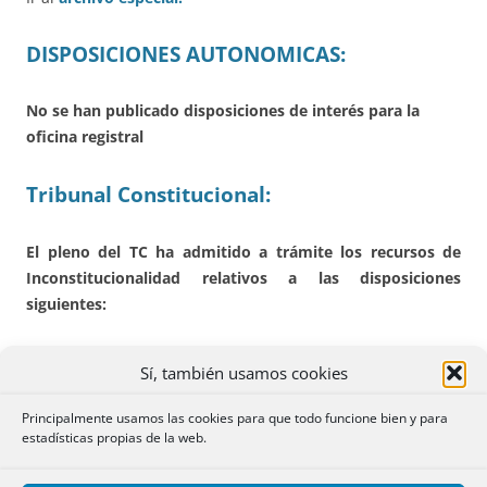
DISPOSICIONES AUTONOMICAS:
No se han publicado disposiciones de interés para la
oficina registral
Tribunal Constitucional:
El pleno del TC ha admitido a trámite los recursos de
Inconstitucionalidad relativos a las disposiciones
siguientes:
CATALUÑA.
Contra determinados artículos de la
Ley
Sí, también usamos cookies
11/2020, de 18 de septiembre
, de medidas urgentes
en materia de
contención de rentas en los contratos
Principalmente usamos las cookies para que todo funcione bien y para
de arrendamiento de vivienda
y de modificación de
estadísticas propias de la web.
la Ley 18/2007, de la Ley 24/2015 y de la Ley 4/2016,
relativas a la protección del derecho a la vivienda.