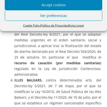
Accept cookies
CATALUÑA.
Contra el Decreto-ley de la Generalitat de
Cataluña 37/2020, de refuerzo de la
protección del
Ver preferencias
derecho a la vivienda ante los efectos de la
pandemia de la COVID-19
.
Cookie Policy
Política de Privacidad
Aviso Legal
ESTADO DE ALARMA.
Contra determinados artículos
del Real Decreto-ley 8/2021, por el que se adoptan
medidas urgentes en el orden sanitario, social y
jurisdiccional, a aplicar tras la finalización del estado
de alarma declarado por el Real Decreto 926/2020, de
25 de octubre. En particular el que modifica el
recurso de casación (por medidas sanitarias)
regulado en la Ley de Jurisdicción Contencioso-
administrativa
ILLES BALEARS.
contra determinados arts. del
Decreto-ley 5/2021, de 7 de mayo, por el que se
modifican la Ley 16/2010, de Salud Pública de las Illes
Balears, y el Decreto-ley 11/2020, de 10 de julio, por el
que se establece un régimen sancionador específico