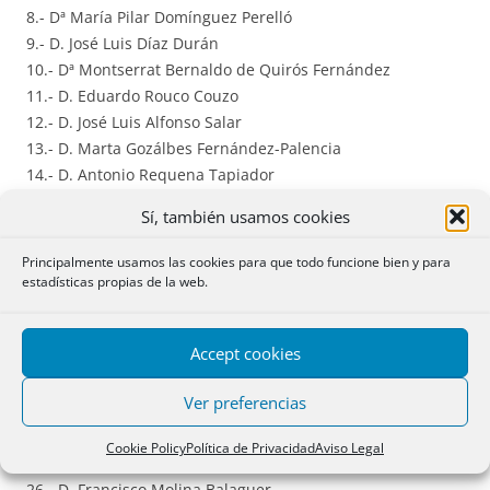
8.- Dª María Pilar Domínguez Perelló
9.- D. José Luis Díaz Durán
10.- Dª Montserrat Bernaldo de Quirós Fernández
11.- D. Eduardo Rouco Couzo
12.- D. José Luis Alfonso Salar
13.- D. Marta Gozálbes Fernández-Palencia
14.- D. Antonio Requena Tapiador
15.- Dª Rosana Archilla Andrés
Sí, también usamos cookies
16.- Dª Carmen Gorena Puértolas
17.- Dª Carmen Miquel Lasso de la Vega
Principalmente usamos las cookies para que todo funcione bien y para
18.- Dª María Jesús Franco Alonso
estadísticas propias de la web.
19.- Dª María Lorena Santamaría Ara
20.- D. Antonio Fernández Sevilla
Accept cookies
21.- D. Álvaro Esteban Gómez
22.- D. Eduardo Font Roger
Ver preferencias
23.- Dª Ana María Sabater Mataix
24.- Dª Gemma Celdrán Canto
Cookie Policy
Política de Privacidad
Aviso Legal
25.- D. Luis M. Benavides Parra
26.- D. Francisco Molina Balaguer