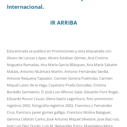
Internacional
.
IR ARRIBA
Esta entrada se publicó en
Promociones
y está etiquetada con
Álvaro de Lanzas López
,
Alvaro Esteban Gómez
,
Ana Cristina
Nogueira Ramadas
,
Ana María Garcia Blázquez
,
Ana María Sabater
Mataix
,
Antonio Alcántara Martín
,
Antonio Fernández Sevilla
,
Antonio Requena Tapiador
,
Carmen Gorena Puértolas
,
Carmen
Miquel Lasso de la Vega
,
Cayetano Prada González
,
Cristina
Bordallo Sarmiento
,
D. José Luis Alfonso Salar
,
Eduardo Font Roger
,
Eduardo Rouco Couzo
,
Elena Gacto Legorburo
,
foto promocion
registros 2002
,
fotografia registros 2002
,
Francisco J. Fernández
Cruz
,
francisco javier gomez galligo
,
Francisco Molina Balaguer
,
Gemma Celdrán Canto
,
José Antonio Miquel Silvestre
,
jose diaz ruiz
,
José Luis Díaz Durán
,
Luis M. Benavides Parra
,
Magdalena Mora