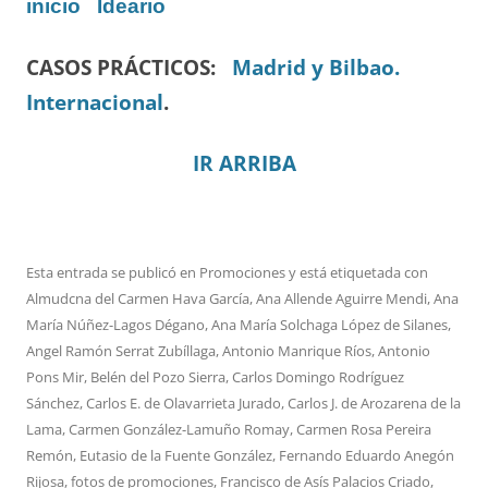
inicio
Ideario
CASOS PRÁCTICOS:
Madrid y Bilbao.
Internacional
.
IR ARRIBA
Esta entrada se publicó en
Promociones
y está etiquetada con
Almudcna del Carmen Hava García
,
Ana Allende Aguirre Mendi
,
Ana
María Núñez-Lagos Dégano
,
Ana María Solchaga López de Silanes
,
Angel Ramón Serrat Zubíllaga
,
Antonio Manrique Ríos
,
Antonio
Pons Mir
,
Belén del Pozo Sierra
,
Carlos Domingo Rodríguez
Sánchez
,
Carlos E. de Olavarrieta Jurado
,
Carlos J. de Arozarena de la
Lama
,
Carmen González-Lamuño Romay
,
Carmen Rosa Pereira
Remón
,
Eutasio de la Fuente González
,
Fernando Eduardo Anegón
Rijosa
,
fotos de promociones
,
Francisco de Asís Palacios Criado
,