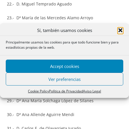
22.- D. Miguel Temprado Aguado
23.- Dª María de las Mercedes Alamo Arroyo
Sí, también usamos cookies
24.- D. Francisco de Asís Palacios Criado
Principalmente usamos las cookies para que todo funcione bien y para
25.- D. José Ignacio Martín Alías
estadísticas propias de la web.
26.- Dª María Carolina Martinez Fernández
Accept cookies
27.- D. José Carlos González Morán
Ver preferencias
28.- Dª María Elena Calvo Fernández
Cookie Policy
Política de Privacidad
Aviso Legal
29.- Dª Ana María Solchaga López de Silanes
30.- Dª Ana Allende Aguirre Mendi
31.- D. Carlos E. de Olavarrieta Jurado