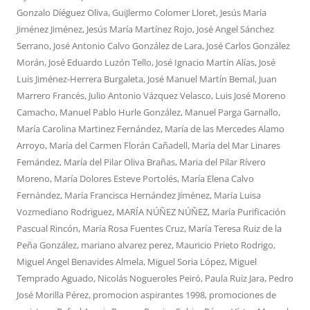
Gonzalo Díéguez Oliva
,
GuiJlermo Colomer Lloret
,
Jesús María
Jiménez Jiménez
,
Jesús María Martínez Rojo
,
José Angel Sánchez
Serrano
,
José Antonio Calvo González de Lara
,
José Carlos González
Morán
,
José Eduardo Luzón Tello
,
José Ignacio Martín Alías
,
José
Luis Jiménez-Herrera Burgaleta
,
José Manuel Martín Bemal
,
Juan
Marrero Francés
,
Julio Antonio Vázquez Velasco
,
Luis José Moreno
Camacho
,
Manuel Pablo Hurle González
,
Manuel Parga Garnallo
,
María Carolina Martinez Fernández
,
María de las Mercedes Alamo
Arroyo
,
María del Carmen Florán Cañadell
,
María del Mar Linares
Femández
,
María del Pilar Oliva Brañas
,
Maria del Pilar Rívero
Moreno
,
María Dolores Esteve Portolés
,
María Elena Calvo
Fernández
,
María Francisca Hernández Jíménez
,
María Luisa
Vozmediano Rodriguez
,
MARÍA NÚÑEZ NÚÑEZ
,
María Purificación
Pascual Rincón
,
María Rosa Fuentes Cruz
,
María Teresa Ruiz de la
Peña González
,
mariano alvarez perez
,
Mauricio Prieto Rodrigo
,
Miguel Angel Benavides Almela
,
Miguel Soria López
,
Miguel
Temprado Aguado
,
Nicolás Nogueroles Peiró
,
Paula Ruiz Jara
,
Pedro
José Morilla Pérez
,
promocion aspirantes 1998
,
promociones de