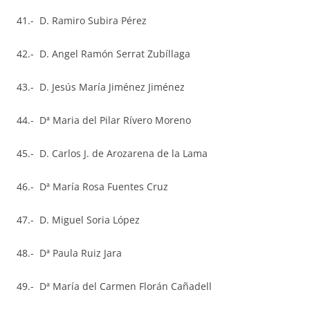
41.- D. Ramiro Subira Pérez
42.- D. Angel Ramón Serrat Zubíllaga
43.- D. Jesús María Jiménez Jiménez
44.- Dª Maria del Pilar Rívero Moreno
45.- D. Carlos J. de Arozarena de la Lama
46.- Dª María Rosa Fuentes Cruz
47.- D. Miguel Soria López
48.- Dª Paula Ruiz Jara
49.- Dª María del Carmen Florán Cañadell