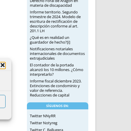
Derecho Foral de Aragón en
materia de discapacidad
Informe territorio. Segundo
trimestre de 2024. Modelo de
escritura de rectificación de
descripción conforme al art.
201.1 LH
¿Qué es en realidad un
guardador de hecho?[i]
Notificaciones notariales
internacionales de documentos
extrajudiciales
El contador de la portada
alcanzó los 10 millones. ¿Cómo
interpretarlo?
Informe fiscal diciembre 2023.
Extinciones de condominio y
valor de referencia.
Reducciones de capital
SÍGUENOS EN:
Twitter NNyRR
Twitter Notyreg
Twitter C. Ballugera