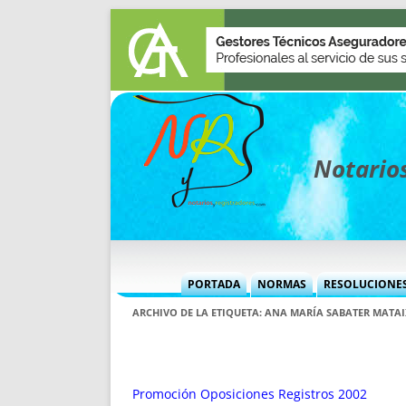
Notarios
PORTADA
NORMAS
RESOLUCIONE
MÁS USADAS (CUADRO)
INFORMES 
ARCHIVO DE LA ETIQUETA:
ANA MARÍA SABATER MATAI
INFORMES MENSUALES
VOCES P
MÁS DESTACADAS
VOCES M
TITULARES DESDE 2002
TITULARES
Promoción Oposiciones Registros 2002