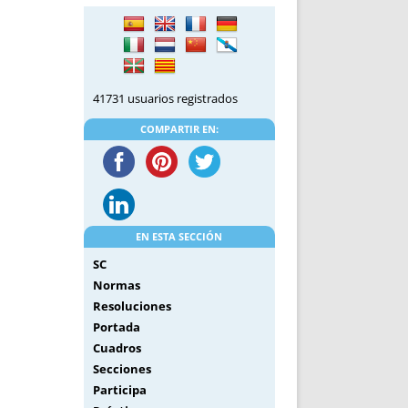
DE INICIO
PREMIO NYR
VORITOS
CONVENCIONES ANUALES
A IRPF
NUEVA ETAPA
AS
POLÍTICA DE PRIVACIDAD
41731 usuarios registrados
IJUELAS
AVISO LEGAL
POTECA
REPORTAR INCIDENCIA
COMPARTIR EN:
PERES
LOGOTIPO
CES
ENTREVISTAS
SONRISA
ENVÍA CORREO
EN ESTA SECCIÓN
CANALES DE VÍDEO
SC
Normas
Resoluciones
Portada
Cuadros
Secciones
Participa