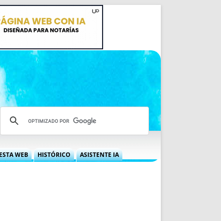
ESTA WEB
HISTÓRICO
ASISTENTE IA
A DGRN
QUÉ OFRECEMOS
 NIF
IDEARIO WEB
 LABORAL
QUIÉNES SOMOS
ÁBILES
HISTORIA