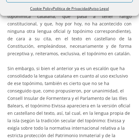
modo que estamos ante una conquista irrefutable, un
Cookie Policy
Política de Privacidad
Aviso Legal
avance absoluto en el ámbito de uso oficial de la forma
toponímica catalana, que pasa a tener rango
constitucional, y que, hoy por hoy, no ha acontecido con
ninguna otra lengua oficial (y topónimo correspondiente),
de cara a su cita, en el texto en castellano de la
Constitución, empleándose, necesariamente y de forma
preceptiva y, reiteramos, exclusiva, el topónimo en catalán.
Sin embargo, si bien el anterior ya es un escalón que ha
consolidado la lengua catalana en cuanto al uso exclusivo
de ese topónimo, también es cierto que no se ha
conseguido que, como propusieron, por unanimidad, el
Consell Insular de Formentera y el Parlamento de las Illes
Balears, el topónimo Eivissa apareciera en la versión oficial
en castellano del texto, así, tal cual, en la lengua propia de
la isla (según la tradición secular del topónimo: Eivissa y
exigía sobre todo la normativa internacional relativa a la
estricta protección del Patrimonio Inmaterial y de la