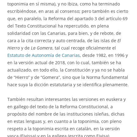
toponimia en sí misma), y no Ibiza, como ha terminado
escribiéndose, en aras al consenso; pero también es cierto
que, en paralelo, la Reforma del apartado 3 del artículo 69
del Texto Constitucional ha repercutido, en plena
solidaridad con las Canarias, para bien, y de rebote, de
cara a la cita correcta y auto centrada, de las islas de
El
Hierro
y de
La Gomera
, tal cual recoge oficialmente el
Estatuto de Autonomía de Canarias
, desde 1982, en 1996 y
en la versión actual de 2018, con lo cual, también se ha
actualizado, en todo ello, la Constitución y ya no se habla
de “Hierro” y de “Gomera”, sino que la Norma fundamental
hace suya la dicción estatutaria y se identifica plenamente.
También resultan interesantes las versiones en euskera y
en gallego del texto de la Reforma Constitucional, a
propósito del nombre de las instituciones isleñas, dichas
en estas lenguas y, en cuanto a la toponimia, con pleno
respeto a la toponimia escrita en catalán, en la versión
vasca (Eivissa) y en la gallega (escrita como Eivisa).