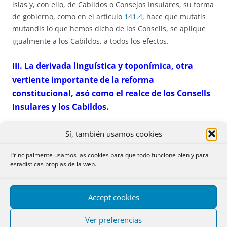
islas y, con ello, de Cabildos o Consejos Insulares, su forma
de gobierno, como en el artículo
141.4
, hace que mutatis
mutandis lo que hemos dicho de los Consells, se aplique
igualmente a los Cabildos, a todos los efectos.
III. La derivada linguística y toponímica, otra
vertiente importante de la reforma
constitucional, asó como el realce de los Consells
Insulares y los Cabildos.
En cuanto a la cuestión lingüística y toponímica, la
Sí, también usamos cookies
repercusión de la Reforma Constitucional es más que
Principalmente usamos las cookies para que todo funcione bien y para
relevante en la totalidad del Derecho español porque
estadísticas propias de la web.
reconoce el nombre oficial de la Comunidad Autónoma -
Illes Balears- en su forma catalana, como única y exclusiva,
a todos los efectos y en todos los órdenes, sin excepción de
Accept cookies
ningún tipo a la hora de su cita y uso por todos los poderes
públicos del Estado, en España y en el extranjero, de tal
Ver preferencias