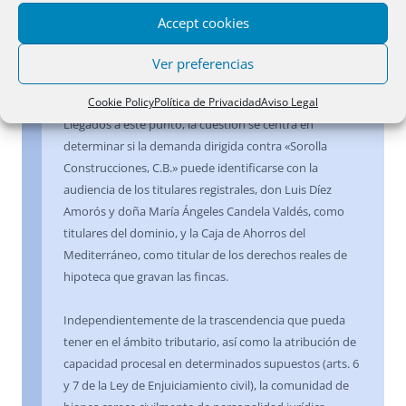
subsistencia del mismo bien inscrito, como ocurriría,
Accept cookies
por ejemplo, en la construcción de una obra nueva sin
licencia, (Cfr. Sentencias del Tribunal Constitucional de
Ver preferencias
20 de abril de 1988 y 12 de noviembre de 1990).
Cookie Policy
Política de Privacidad
Aviso Legal
Llegados a este punto, la cuestión se centra en
determinar si la demanda dirigida contra «Sorolla
Construcciones, C.B.» puede identificarse con la
audiencia de los titulares registrales, don Luis Díez
Amorós y doña María Ángeles Candela Valdés, como
titulares del dominio, y la Caja de Ahorros del
Mediterráneo, como titular de los derechos reales de
hipoteca que gravan las fincas.
Independientemente de la trascendencia que pueda
tener en el ámbito tributario, así como la atribución de
capacidad procesal en determinados supuestos (arts. 6
y 7 de la Ley de Enjuiciamiento civil), la comunidad de