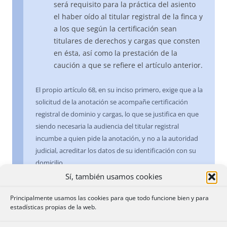
será requisito para la práctica del asiento
el haber oído al titular registral de la finca y
a los que según la certificación sean
titulares de derechos y cargas que consten
en ésta, así como la prestación de la
caución a que se refiere el artículo anterior.
El propio artículo 68, en su inciso primero, exige que a la
solicitud de la anotación se acompañe certificación
registral de dominio y cargas, lo que se justifica en que
siendo necesaria la audiencia del titular registral
incumbe a quien pide la anotación, y no a la autoridad
judicial, acreditar los datos de su identificación con su
domicilio.
Sí, también usamos cookies
La audiencia se predica del titular registral, no sólo del
Principalmente usamos las cookies para que todo funcione bien y para
titular del dominio, sino también de los titulares de
estadísticas propias de la web.
derechos y cargas que pudieran quedar afectados por
la resolución judicial, por cuanto ésta puede incidir en la