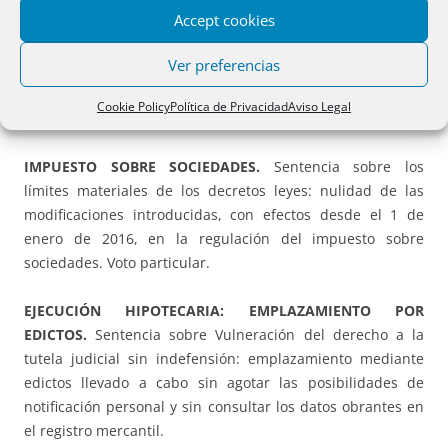
Accept cookies
leyes: constitucionalidad de la atribución al juez de un
margen de apreciación para acordar, en las circunstancias
Ver preferencias
concurrentes en pandemia, la suspensión del lanzamiento
de la vivienda habitual habitada sin título para ello (SSTC
Cookie Policy
Política de Privacidad
Aviso Legal
9/2023 y 15/2023). Voto particular.
IMPUESTO SOBRE SOCIEDADES.
Sentencia sobre los
límites materiales de los decretos leyes: nulidad de las
modificaciones introducidas, con efectos desde el 1 de
enero de 2016, en la regulación del impuesto sobre
sociedades. Voto particular.
EJECUCIÓN HIPOTECARIA: EMPLAZAMIENTO POR
EDICTOS.
Sentencia sobre Vulneración del derecho a la
tutela judicial sin indefensión: emplazamiento mediante
edictos llevado a cabo sin agotar las posibilidades de
notificación personal y sin consultar los datos obrantes en
el registro mercantil.