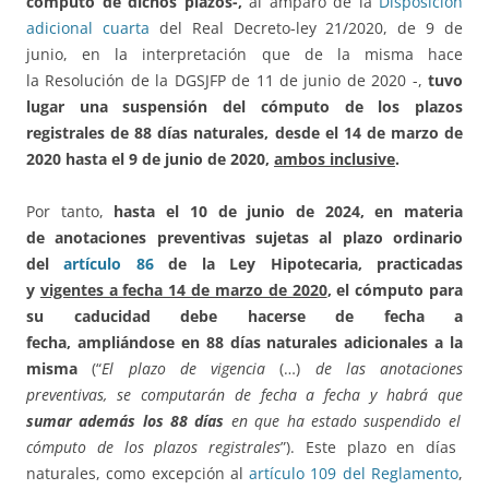
cómputo de dichos plazos-,
al amparo de la
Disposición
adicional cuarta
del Real Decreto-ley 21/2020, de 9 de
junio, en la interpretación que de la misma hace
la Resolución de la DGSJFP de 11 de junio de 2020 -,
tuvo
lugar una
suspensión del cómputo de los plazos
registrales de 88 días naturales
, desde el 14 de marzo de
2020 hasta el 9 de junio de 2020,
ambos inclusive
.
Por tanto,
hasta el 10 de junio de 2024, en materia
de anotaciones preventivas sujetas al plazo ordinario
del
artículo 86
de la Ley Hipotecaria, practicadas
y
vigentes a fecha 14 de marzo de 2020
, el cómputo para
su caducidad debe hacerse de fecha a
fecha, ampliándose en 88 días naturales adicionales a la
misma
(“
El plazo de vigencia
(…)
de las anotaciones
preventivas, se computarán de fecha a fecha y habrá que
sumar además los 88 días
en que ha estado suspendido el
cómputo de los plazos registrale
s
”). Este plazo en días
naturales, como excepción al
artículo 109 del Reglamento
,