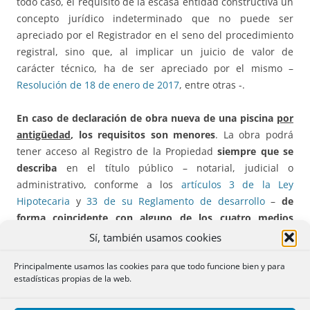
todo caso, el requisito de la escasa entidad constructiva un
concepto jurídico indeterminado que no puede ser
apreciado por el Registrador en el seno del procedimiento
registral, sino que, al implicar un juicio de valor de
carácter técnico, ha de ser apreciado por el mismo –
Resolución de 18 de enero de 2017
, entre otras -.
En caso de declaración de obra nueva de una piscina
por
antigüedad
, los requisitos son menores
. La obra podrá
tener acceso al Registro de la Propiedad
siempre que se
describa
en el título público – notarial, judicial o
administrativo, conforme a los
artículos 3 de la Ley
Hipotecaria
y
33 de su Reglamento de desarrollo
–
de
forma coincidente
con alguno de los cuatro medios
prevenidos en la legislación urbanística estatal
para
Sí, también usamos cookies
poder acreditar la realidad de la obra
, esto es, certificación
Principalmente usamos las cookies para que todo funcione bien y para
municipal, certificación de técnico competente, acta
estadísticas propias de la web.
notarial descriptiva de la finca o certificación catastral
descriptiva y gráfica de la finca. Así mismo, por cualquiera