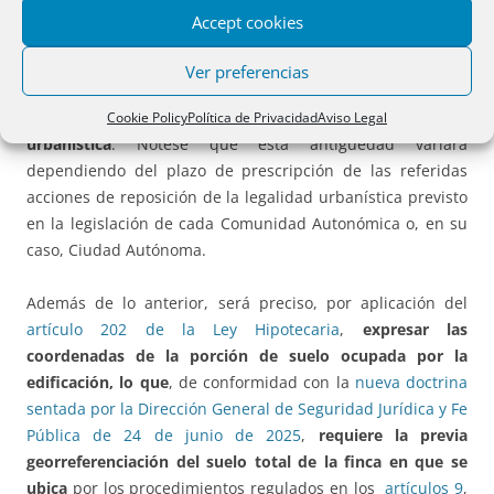
de estos cuatro medios, que son complementarios entre sí,
Accept cookies
deberá acreditarse la
terminación de la obra en fecha
determinada, con una antigüedad suficiente para que,
Ver preferencias
conforme a la legislación urbanística estatal, hayan
prescrito las acciones de reposición de la legalidad
Cookie Policy
Política de Privacidad
Aviso Legal
urbanística
. Nótese que esta antigüedad variará
dependiendo del plazo de prescripción de las referidas
acciones de reposición de la legalidad urbanística previsto
en la legislación de cada Comunidad Autonómica o, en su
caso, Ciudad Autónoma.
Además de lo anterior, será preciso, por aplicación del
artículo 202 de la Ley Hipotecaria
,
expresar las
coordenadas de la porción de suelo ocupada por la
edificación, lo que
, de conformidad con la
nueva doctrina
sentada por la Dirección General de Seguridad Jurídica y Fe
Pública de 24 de junio de 2025
,
requiere la previa
georreferenciación del suelo total de la finca en que se
ubica
por los procedimientos regulados en los
artículos 9
,