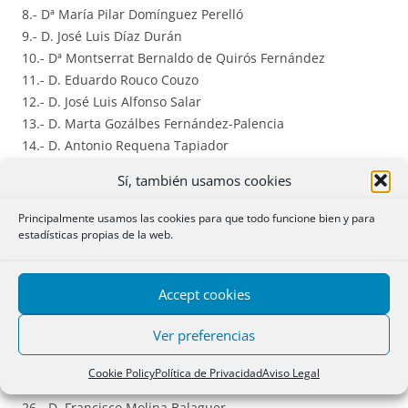
8.- Dª María Pilar Domínguez Perelló
9.- D. José Luis Díaz Durán
10.- Dª Montserrat Bernaldo de Quirós Fernández
11.- D. Eduardo Rouco Couzo
12.- D. José Luis Alfonso Salar
13.- D. Marta Gozálbes Fernández-Palencia
14.- D. Antonio Requena Tapiador
15.- Dª Rosana Archilla Andrés
Sí, también usamos cookies
16.- Dª Carmen Gorena Puértolas
17.- Dª Carmen Miquel Lasso de la Vega
Principalmente usamos las cookies para que todo funcione bien y para
18.- Dª María Jesús Franco Alonso
estadísticas propias de la web.
19.- Dª María Lorena Santamaría Ara
20.- D. Antonio Fernández Sevilla
Accept cookies
21.- D. Álvaro Esteban Gómez
22.- D. Eduardo Font Roger
Ver preferencias
23.- Dª Ana María Sabater Mataix
24.- Dª Gemma Celdrán Canto
Cookie Policy
Política de Privacidad
Aviso Legal
25.- D. Luis M. Benavides Parra
26.- D. Francisco Molina Balaguer