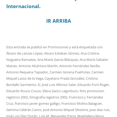
Internacional
.
IR ARRIBA
Esta entrada se publicó en
Promociones
y está etiquetada con
Álvaro de Lanzas López
,
Alvaro Esteban Gómez
,
Ana Cristina
Nogueira Ramadas
,
Ana María Garcia Blázquez
,
Ana María Sabater
Mataix
,
Antonio Alcántara Martín
,
Antonio Fernández Sevilla
,
Antonio Requena Tapiador
,
Carmen Gorena Puértolas
,
Carmen
Miquel Lasso de la Vega
,
Cayetano Prada González
,
Cristina
Bordallo Sarmiento
,
D. José Luis Alfonso Salar
,
Eduardo Font Roger
,
Eduardo Rouco Couzo
,
Elena Gacto Legorburo
,
foto promocion
registros 2002
,
fotografia registros 2002
,
Francisco J. Fernández
Cruz
,
francisco javier gomez galligo
,
Francisco Molina Balaguer
,
Gemma Celdrán Canto
,
José Antonio Miquel Silvestre
,
jose diaz ruiz
,
José Luis Díaz Durán
,
Luis M. Benavides Parra
,
Magdalena Mora