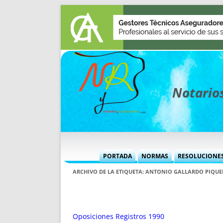
Notarios
PORTADA
NORMAS
RESOLUCIONE
MÁS USADAS (CUADRO)
INFORMES 
ARCHIVO DE LA ETIQUETA:
ANTONIO GALLARDO PIQUE
INFORMES MENSUALES
VOCES P
MÁS DESTACADAS
VOCES M
TITULARES DESDE 2002
TITULARES
Oposiciones Registros 1990