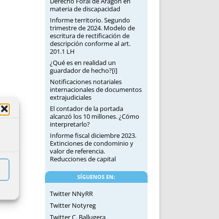
Derecho Foral de Aragón en
materia de discapacidad
Informe territorio. Segundo
trimestre de 2024. Modelo de
escritura de rectificación de
descripción conforme al art.
201.1 LH
¿Qué es en realidad un
guardador de hecho?[i]
Notificaciones notariales
internacionales de documentos
extrajudiciales
El contador de la portada
alcanzó los 10 millones. ¿Cómo
interpretarlo?
Informe fiscal diciembre 2023.
Extinciones de condominio y
valor de referencia.
Reducciones de capital
SÍGUENOS EN:
Twitter NNyRR
Twitter Notyreg
Twitter C. Ballugera