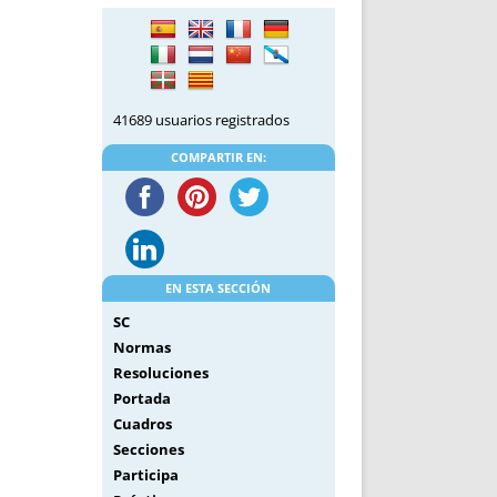
DE INICIO
PREMIO NYR
VORITOS
CONVENCIONES ANUALES
A IRPF
NUEVA ETAPA
AS
POLÍTICA DE PRIVACIDAD
41689 usuarios registrados
IJUELAS
AVISO LEGAL
POTECA
REPORTAR INCIDENCIA
COMPARTIR EN:
PERES
LOGOTIPO
CES
ENTREVISTAS
SONRISA
ENVÍA CORREO
EN ESTA SECCIÓN
CANALES DE VÍDEO
SC
Normas
Resoluciones
Portada
Cuadros
Secciones
Participa