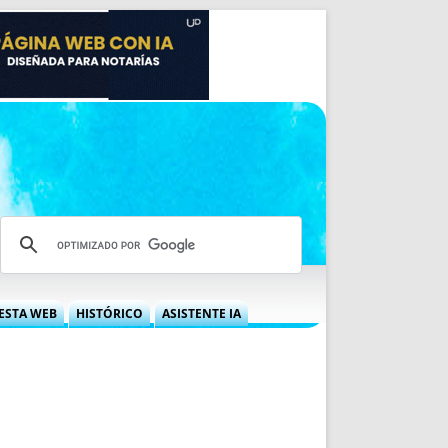
ESTA WEB
HISTÓRICO
ASISTENTE IA
A DGRN
QUÉ OFRECEMOS
 NIF
IDEARIO WEB
 LABORAL
QUIÉNES SOMOS
ÁBILES
HISTORIA