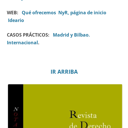
WEB:
Qué ofrecemos
NyR, página de inicio
Ideario
CASOS PRÁCTICOS:
Madrid y Bilbao.
Internacional
.
IR ARRIBA