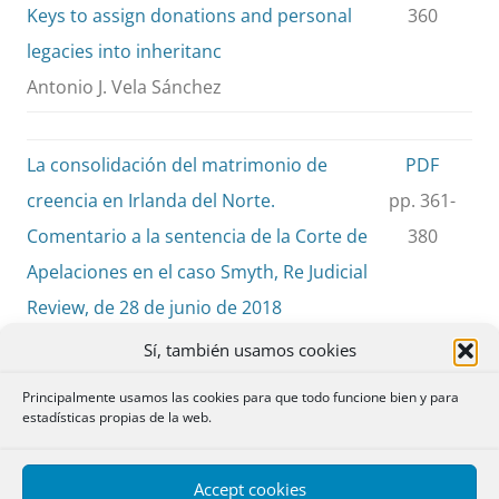
Keys to assign donations and personal
360
legacies into inheritanc
Antonio J. Vela Sánchez
La consolidación del matrimonio de
PDF
creencia en Irlanda del Norte.
pp. 361-
Comentario a la sentencia de la Corte de
380
Apelaciones en el caso Smyth, Re Judicial
Review, de 28 de junio de 2018
The recognition of belief marriages in
Sí, también usamos cookies
Northern Ireland. Some remarks on the
Principalmente usamos las cookies para que todo funcione bien y para
decision of the Court of Appeal in
estadísticas propias de la web.
Northern Ireland in Smith, Re Judicial
Review [2018]
Accept cookies