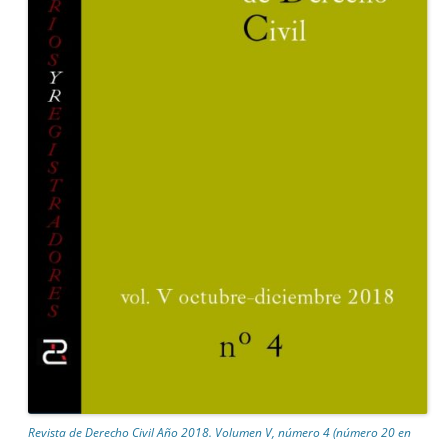
Revista de Derecho Civil Año 2018. Volumen V, número 4 (número 20 en