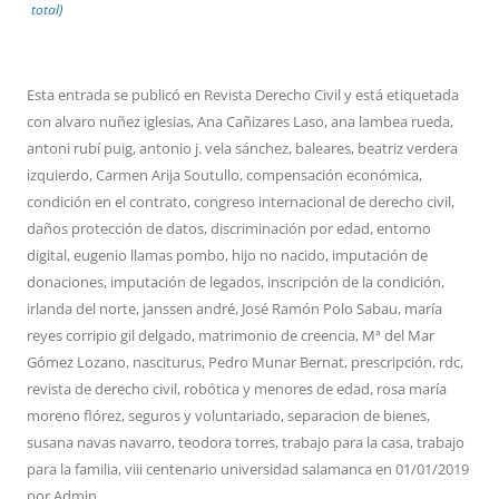
total)
Esta entrada se publicó en
Revista Derecho Civil
y está etiquetada
con
alvaro nuñez iglesias
,
Ana Cañizares Laso
,
ana lambea rueda
,
antoni rubí puig
,
antonio j. vela sánchez
,
baleares
,
beatriz verdera
izquierdo
,
Carmen Arija Soutullo
,
compensación económica
,
condición en el contrato
,
congreso internacional de derecho civil
,
daños protección de datos
,
discriminación por edad
,
entorno
digital
,
eugenio llamas pombo
,
hijo no nacido
,
imputación de
donaciones
,
imputación de legados
,
inscripción de la condición
,
irlanda del norte
,
janssen andré
,
José Ramón Polo Sabau
,
maría
reyes corripio gil delgado
,
matrimonio de creencia
,
Mª del Mar
Gómez Lozano
,
nasciturus
,
Pedro Munar Bernat
,
prescripción
,
rdc
,
revista de derecho civil
,
robótica y menores de edad
,
rosa maría
moreno flórez
,
seguros y voluntariado
,
separacion de bienes
,
susana navas navarro
,
teodora torres
,
trabajo para la casa
,
trabajo
para la familia
,
viii centenario universidad salamanca
en
01/01/2019
por
Admin
.