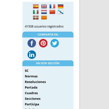
DE INICIO
PREMIO NYR
VORITOS
CONVENCIONES ANUALES
A IRPF
NUEVA ETAPA
AS
POLÍTICA DE PRIVACIDAD
41508 usuarios registrados
IJUELAS
AVISO LEGAL
POTECA
REPORTAR INCIDENCIA
COMPARTIR EN:
PERES
LOGOTIPO
CES
ENTREVISTAS
SONRISA
ENVÍA CORREO
EN ESTA SECCIÓN
CANALES DE VÍDEO
SC
Normas
Resoluciones
Portada
Cuadros
Secciones
Participa