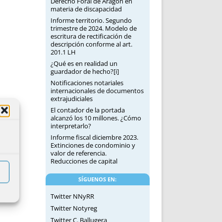
Derecho Foral de Aragón en
materia de discapacidad
Informe territorio. Segundo
trimestre de 2024. Modelo de
escritura de rectificación de
descripción conforme al art.
201.1 LH
¿Qué es en realidad un
guardador de hecho?[i]
Notificaciones notariales
internacionales de documentos
extrajudiciales
El contador de la portada
alcanzó los 10 millones. ¿Cómo
interpretarlo?
Informe fiscal diciembre 2023.
Extinciones de condominio y
valor de referencia.
Reducciones de capital
SÍGUENOS EN:
Twitter NNyRR
Twitter Notyreg
Twitter C. Ballugera