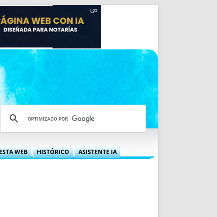
ESTA WEB
HISTÓRICO
ASISTENTE IA
A DGRN
QUÉ OFRECEMOS
 NIF
IDEARIO WEB
 LABORAL
QUIÉNES SOMOS
ÁBILES
HISTORIA