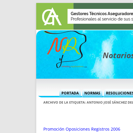
Notarios
PORTADA
NORMAS
RESOLUCIONE
MÁS USADAS (CUADRO)
INFORMES 
ARCHIVO DE LA ETIQUETA:
ANTONIO JOSÉ SÁNCHEZ DE
INFORMES MENSUALES
VOCES P
MÁS DESTACADAS
VOCES M
TITULARES DESDE 2002
TITULARES
Promoción Oposiciones Registros 2006