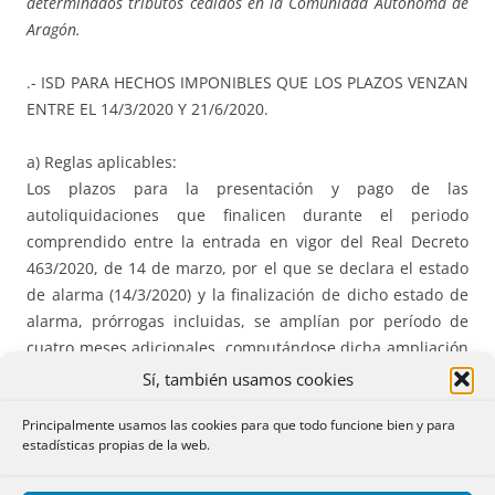
determinados tributos cedidos en la Comunidad Autónoma de
Aragón.
.- ISD PARA HECHOS IMPONIBLES QUE LOS PLAZOS VENZAN
ENTRE EL 14/3/2020 Y 21/6/2020.
a) Reglas aplicables:
Los plazos para la presentación y pago de las
autoliquidaciones que finalicen durante el periodo
comprendido entre la entrada en vigor del Real Decreto
463/2020, de 14 de marzo, por el que se declara el estado
de alarma (14/3/2020) y la finalización de dicho estado de
alarma, prórrogas incluidas, se amplían por período de
cuatro meses adicionales, computándose dicha ampliación
desde el día siguiente a la fecha de finalización del plazo
Sí, también usamos cookies
que inicialmente correspondiera a cada autoliquidación.
Principalmente usamos las cookies para que todo funcione bien y para
.- Si como resultado de la ampliación de plazos prevista
estadísticas propias de la web.
anteriormente, en el momento en que se declare la
finalización del estado de alarma, el plazo disponible para