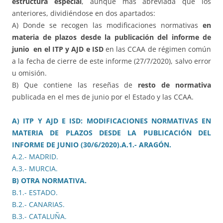
estructura especial
, aunque más abreviada que los
anteriores, dividiéndose en dos apartados:
A) Donde se recogen las modificaciones normativas
en
materia de plazos desde la publicación del informe de
junio en el ITP y AJD e ISD
en las CCAA de régimen común
a la fecha de cierre de este informe (27/7/2020), salvo error
u omisión.
B) Que contiene las reseñas de
resto de normativa
publicada en el mes de junio por el Estado y las CCAA.
A) ITP Y AJD E ISD: MODIFICACIONES NORMATIVAS EN
MATERIA DE PLAZOS DESDE LA PUBLICACIÓN DEL
INFORME DE JUNIO (30/6/2020).
A.1.- ARAGÓN.
A.2.- MADRID.
A.3.- MURCIA.
B) OTRA NORMATIVA.
B.1.- ESTADO.
B.2.- CANARIAS.
B.3.- CATALUÑA.