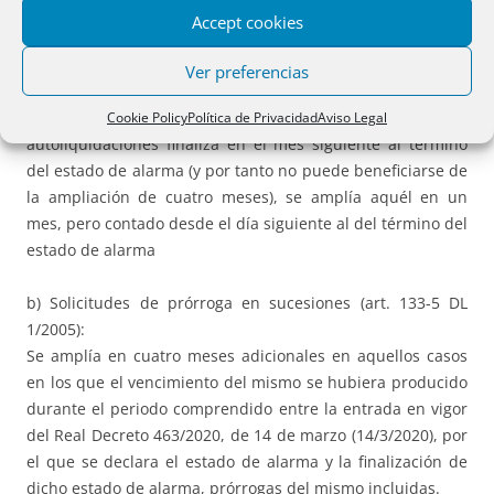
la presentación y pago de las autoliquidaciones, contando
Accept cookies
con la ampliación de cuatro meses, fuera inferior a un
mes, el plazo se ampliará hasta un mes contado desde el
Ver preferencias
día siguiente a la finalización del estado de alarma.
.- Si el plazo ordinario para la presentación y pago de las
Cookie Policy
Política de Privacidad
Aviso Legal
autoliquidaciones finaliza en el mes siguiente al término
del estado de alarma (y por tanto no puede beneficiarse de
la ampliación de cuatro meses), se amplía aquél en un
mes, pero contado desde el día siguiente al del término del
estado de alarma
b) Solicitudes de prórroga en sucesiones (art. 133-5 DL
1/2005):
Se amplía en cuatro meses adicionales en aquellos casos
en los que el vencimiento del mismo se hubiera producido
durante el periodo comprendido entre la entrada en vigor
del Real Decreto 463/2020, de 14 de marzo (14/3/2020), por
el que se declara el estado de alarma y la finalización de
dicho estado de alarma, prórrogas del mismo incluidas.