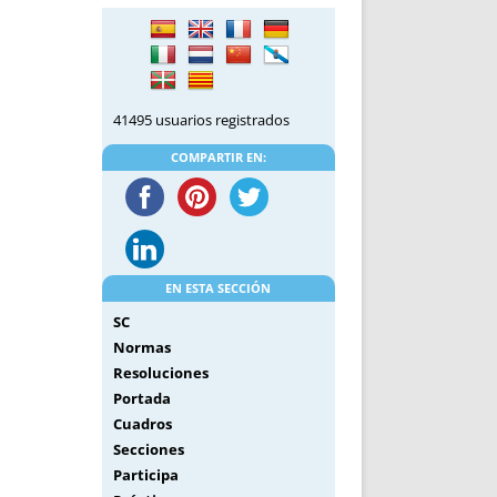
DE INICIO
PREMIO NYR
VORITOS
CONVENCIONES ANUALES
A IRPF
NUEVA ETAPA
AS
POLÍTICA DE PRIVACIDAD
41495 usuarios registrados
IJUELAS
AVISO LEGAL
POTECA
REPORTAR INCIDENCIA
COMPARTIR EN:
PERES
LOGOTIPO
CES
ENTREVISTAS
SONRISA
ENVÍA CORREO
EN ESTA SECCIÓN
CANALES DE VÍDEO
SC
Normas
Resoluciones
Portada
Cuadros
Secciones
Participa