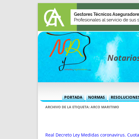
Notarios
PORTADA
NORMAS
RESOLUCIONE
MÁS USADAS (CUADRO)
INFORMES 
ARCHIVO DE LA ETIQUETA:
ARCO MARITIMO
INFORMES MENSUALES
VOCES P
MÁS DESTACADAS
VOCES M
TITULARES DESDE 2002
TITULARES
Real Decreto Ley Medidas coronavirus. Cuotas