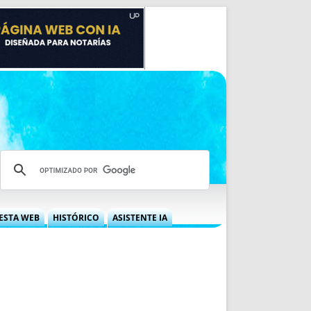
ESTA WEB
HISTÓRICO
ASISTENTE IA
A DGRN
QUÉ OFRECEMOS
 NIF
IDEARIO WEB
 LABORAL
QUIÉNES SOMOS
ÁBILES
HISTORIA