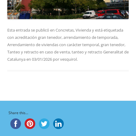
Esta entrada se publicó en
Concretas
,
Vivienda
y está etiquetada
con
acreditación gran tenedor
,
arrendamiento de temporada
,
Arrendamiento de viviendas con carácter temporal
,
gran tenedor
,
Tanteo y retracto en caso de venta
,
tanteo y retracto Generalitat de
Catalunya
en
03/01/2026
por
vesquirol
.
Share this...