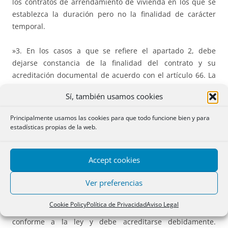
los contratos de arrendamiento de vivienda en los que se
establezca la duración pero no la finalidad de carácter
temporal.
»3. En los casos a que se refiere el apartado 2, debe
dejarse constancia de la finalidad del contrato y su
acreditación documental de acuerdo con el artículo 66. La
documentación acreditativa debe depositarse junto con la
Sí, también usamos cookies
fianza en el registro correspondiente. Se presume que el
arrendamiento tiene una finalidad de vivienda permanente
Principalmente usamos las cookies para que todo funcione bien y para
si en el registro correspondiente no consta acreditado un
estadísticas propias de la web.
uso distinto al de vivienda.
Accept cookies
»4. Se aplican las normas relativas al arrendamiento para
usos distintos al de vivienda a la vivienda que tiene una
Ver preferencias
finalidad exclusivamente recreativa, de vacaciones o de
ocio. Esta causa o finalidad debe hacerse constar en el
Cookie Policy
Política de Privacidad
Aviso Legal
contrato con aportación de la documentación específica
conforme a la ley y debe acreditarse debidamente.