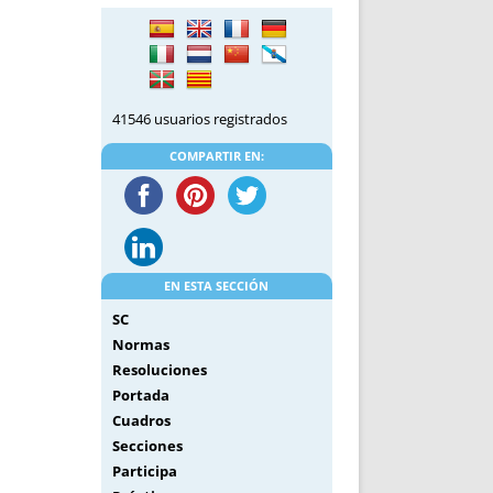
DE INICIO
PREMIO NYR
VORITOS
CONVENCIONES ANUALES
A IRPF
NUEVA ETAPA
AS
POLÍTICA DE PRIVACIDAD
41546 usuarios registrados
IJUELAS
AVISO LEGAL
POTECA
REPORTAR INCIDENCIA
COMPARTIR EN:
PERES
LOGOTIPO
CES
ENTREVISTAS
SONRISA
ENVÍA CORREO
EN ESTA SECCIÓN
CANALES DE VÍDEO
SC
Normas
Resoluciones
Portada
Cuadros
Secciones
Participa