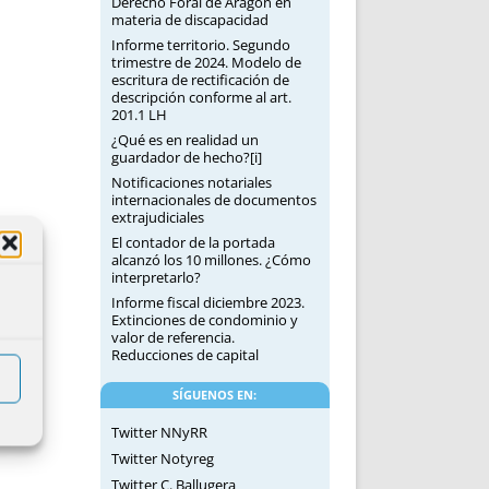
Derecho Foral de Aragón en
materia de discapacidad
Informe territorio. Segundo
trimestre de 2024. Modelo de
escritura de rectificación de
descripción conforme al art.
201.1 LH
¿Qué es en realidad un
guardador de hecho?[i]
Notificaciones notariales
internacionales de documentos
extrajudiciales
El contador de la portada
alcanzó los 10 millones. ¿Cómo
interpretarlo?
Informe fiscal diciembre 2023.
Extinciones de condominio y
valor de referencia.
Reducciones de capital
SÍGUENOS EN:
Twitter NNyRR
Twitter Notyreg
Twitter C. Ballugera