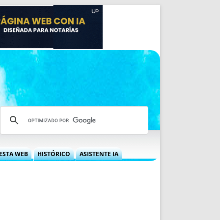
ESTA WEB
HISTÓRICO
ASISTENTE IA
A DGRN
QUÉ OFRECEMOS
 NIF
IDEARIO WEB
 LABORAL
QUIÉNES SOMOS
ÁBILES
HISTORIA