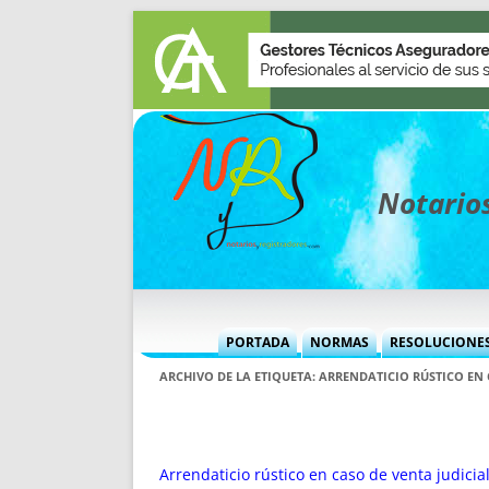
Notarios
PORTADA
NORMAS
RESOLUCIONE
MÁS USADAS (CUADRO)
INFORMES 
ARCHIVO DE LA ETIQUETA:
ARRENDATICIO RÚSTICO EN 
INFORMES MENSUALES
VOCES P
MÁS DESTACADAS
VOCES M
TITULARES DESDE 2002
TITULARES
Arrendaticio rústico en caso de venta judicia