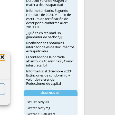
Derecho Foral de Aragón en
materia de discapacidad
Informe territorio. Segundo
trimestre de 2024. Modelo de
escritura de rectificación de
descripción conforme al art.
201.1 LH
¿Qué es en realidad un
guardador de hecho?[i]
Notificaciones notariales
internacionales de documentos
extrajudiciales
El contador de la portada
alcanzó los 10 millones. ¿Cómo
interpretarlo?
Informe fiscal diciembre 2023.
Extinciones de condominio y
valor de referencia.
Reducciones de capital
SÍGUENOS EN:
Twitter NNyRR
Twitter Notyreg
Twitter C. Ballugera