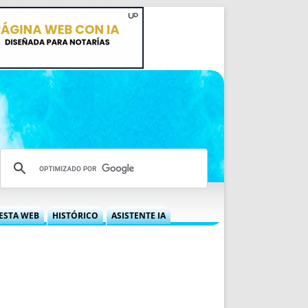
ESTA WEB
HISTÓRICO
ASISTENTE IA
A DGRN
QUÉ OFRECEMOS
 NIF
IDEARIO WEB
 LABORAL
QUIÉNES SOMOS
ÁBILES
HISTORIA