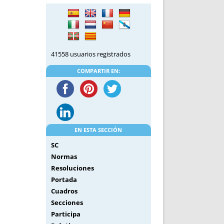
DE INICIO
PREMIO NYR
VORITOS
CONVENCIONES ANUALES
A IRPF
NUEVA ETAPA
AS
POLÍTICA DE PRIVACIDAD
41558 usuarios registrados
IJUELAS
AVISO LEGAL
POTECA
REPORTAR INCIDENCIA
COMPARTIR EN:
PERES
LOGOTIPO
CES
ENTREVISTAS
SONRISA
ENVÍA CORREO
EN ESTA SECCIÓN
CANALES DE VÍDEO
SC
Normas
Resoluciones
Portada
Cuadros
Secciones
Participa