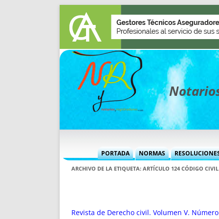
Notarios
PORTADA
NORMAS
RESOLUCIONE
MÁS USADAS (CUADRO)
INFORMES 
ARCHIVO DE LA ETIQUETA:
ARTÍCULO 124 CÓDIGO CIVIL
INFORMES MENSUALES
VOCES P
MÁS DESTACADAS
VOCES M
TITULARES DESDE 2002
TITULARES
Revista de Derecho civil. Volumen V. Número