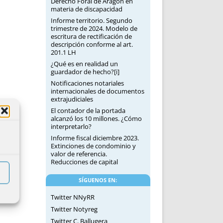
Derecho Foral de Aragón en
materia de discapacidad
Informe territorio. Segundo
trimestre de 2024. Modelo de
escritura de rectificación de
descripción conforme al art.
201.1 LH
¿Qué es en realidad un
guardador de hecho?[i]
Notificaciones notariales
internacionales de documentos
extrajudiciales
El contador de la portada
alcanzó los 10 millones. ¿Cómo
interpretarlo?
Informe fiscal diciembre 2023.
Extinciones de condominio y
valor de referencia.
Reducciones de capital
SÍGUENOS EN:
Twitter NNyRR
Twitter Notyreg
Twitter C. Ballugera