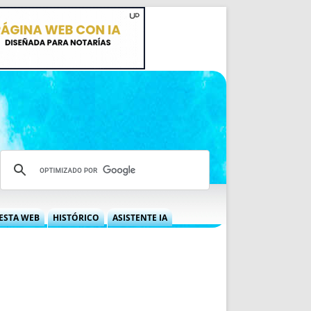
ESTA WEB
HISTÓRICO
ASISTENTE IA
A DGRN
QUÉ OFRECEMOS
 NIF
IDEARIO WEB
 LABORAL
QUIÉNES SOMOS
ÁBILES
HISTORIA