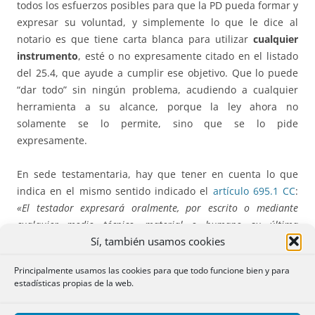
todos los esfuerzos posibles para que la PD pueda formar y
expresar su voluntad, y simplemente lo que le dice al
notario es que tiene carta blanca para utilizar
cualquier
instrumento
, esté o no expresamente citado en el listado
del 25.4, que ayude a cumplir ese objetivo. Que lo puede
“dar todo” sin ningún problema, acudiendo a cualquier
herramienta a su alcance, porque la ley ahora no
solamente se lo permite, sino que se lo pide
expresamente.
En sede testamentaria, hay que tener en cuenta lo que
indica en el mismo sentido indicado el
artículo 695.1 CC
:
«El testador expresará oralmente, por escrito o mediante
cualquier medio técnico, material o humano su última
Sí, también usamos cookies
voluntad al Notario.”
Principalmente usamos las cookies para que todo funcione bien y para
Así como el 695.3:
“Cuando el testador tenga dificultad o
estadísticas propias de la web.
imposibilidad para leer el testamento o para oír la lectura de
su contenido, el Notario se asegurará, utilizando los medios