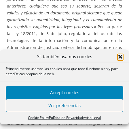
anteriores, cualquiera que sea su soporte, gozarán de la
validez y eficacia de un documento original siempre que quede
garantizada su autenticidad, integridad y el cumplimiento de
los requisitos exigidos por las leyes procesales.»
Por su parte
la Ley 18/2011, de 5 de julio, reguladora del uso de las
tecnologías de la información y la comunicación en la
Administración de Justicia, reitera dicha obligación en sus
artículos 1.2, 6.3 y 8, garantizando el derecho tanto de los
Sí, también usamos cookies
particulares como de los profesionales que se relacionan
con la Administración de Justicia (artículos 4.2 y 6.2 de la
Principalmente usamos las cookies para que todo funcione bien y para
estadísticas propias de la web.
propia Ley), a obtener copias electrónicas de los
documentos electrónicos que formen parte del expediente
y a su conservación igualmente electrónica. La utilización
Accept cookies
del sistema informático se lleva a cabo por medio de la
sede electrónica correspondiente (artículo 7), a través de la
Ver preferencias
que deben llevarse a cabo todas las actuaciones que
requieran de autenticación (artículo 10), incluida la de la
Cookie Policy
Política de Privacidad
Aviso Legal
«
Comprobación de la autenticidad e integridad de los