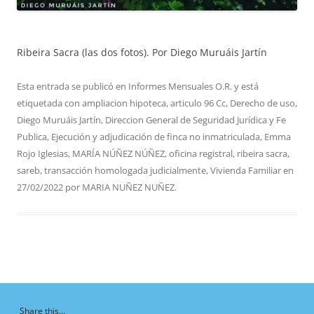
Ribeira Sacra (las dos fotos). Por Diego Muruáis Jartín
Esta entrada se publicó en
Informes Mensuales O.R.
y está
etiquetada con
ampliacion hipoteca
,
articulo 96 Cc
,
Derecho de uso
,
Diego Muruáis Jartín
,
Direccion General de Seguridad Jurídica y Fe
Publica
,
Ejecución y adjudicación de finca no inmatriculada
,
Emma
Rojo Iglesias
,
MARÍA NÚÑEZ NÚÑEZ
,
oficina registral
,
ribeira sacra
,
sareb
,
transacción homologada judicialmente
,
Vivienda Familiar
en
27/02/2022
por
MARIA NUÑEZ NUÑEZ
.
Share this...