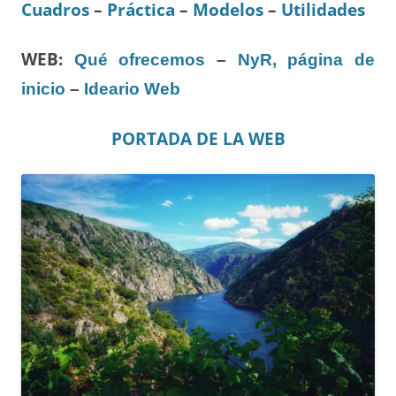
Cuadros
–
Práctica
–
Modelos
–
Utilidades
WEB:
Qué ofrecemos
–
NyR, página de
inicio
–
Ideario Web
PORTADA DE LA WEB