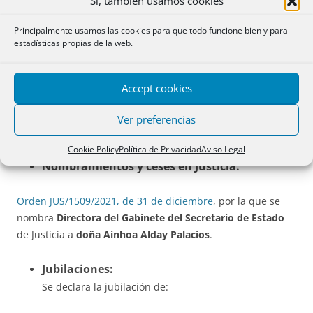
Sí, también usamos cookies
autónomas. Muchas de ellas son leyes de presupuestos o
de medidas fiscales.
Principalmente usamos las cookies para que todo funcione bien y para
estadísticas propias de la web.
TRIBUNALES:
Accept cookies
No ha habido publicaciones, ni del TC ni del TS.
Ver preferencias
SECCIÓN II: jubilaciones
Cookie Policy
Política de Privacidad
Aviso Legal
Nombramientos y ceses en Justicia:
Orden JUS/1509/2021, de 31 de diciembre
, por la que se
nombra
Directora del Gabinete del Secretario de Estado
de Justicia a
doña Ainhoa Alday Palacios
.
Jubilaciones:
Se declara la jubilación de: