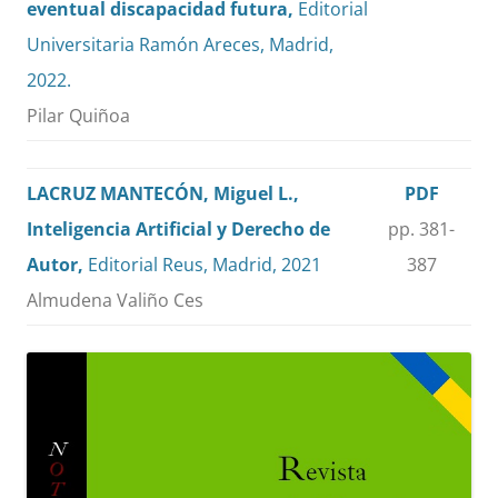
eventual discapacidad futura,
Editorial
Universitaria Ramón Areces, Madrid,
2022.
Pilar Quiñoa
LACRUZ MANTECÓN, Miguel L.,
PDF
Inteligencia Artificial y Derecho de
pp. 381-
Autor,
Editorial Reus, Madrid, 2021
387
Almudena Valiño Ces