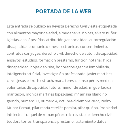
PORTADA DE LA WEB
Esta entrada se publicó en
Revista Derecho Civil
y está etiquetada
con
alimentos mayor de edad
,
almudena valiño ces
,
alvaro nuñez
iglesias
,
ana lópez frías
,
atribución ganancialidad
,
autorregulación
discapacidad
,
comunicaciones electronicas
,
consentimiento
,
contratos cónyuges
,
derecho civil
,
derecho de autor
,
discapacidad
,
ensayos
,
estudios
,
formación préstamo
,
función notarial
,
hijos
discapacidad
,
hojas de visita
,
honorarios agencia inmobiliaria
,
inteligencia artificial
,
investigación profesorado
,
javier martínez
calvo
,
jesús estruch estruch
,
maria teresa alonso pérez
,
medidas
voluntarias discapacidad futura
,
menor de edad
,
miguel lacruz
mantecón
,
mónica martínez lópez-sáez
,
mª amalia blandino
garrido
,
numero 37
,
numero 4
,
octubre-diciembre 2022
,
Pedro
Munar Bernat
,
pilar maría estellés peralta
,
pilar quiñoa
,
Propiedad
intelectual
,
raquel de román pérez
,
rdc
,
revista de derecho civil
,
teodora torres
,
transparencia préstamo
,
tratamiento datos