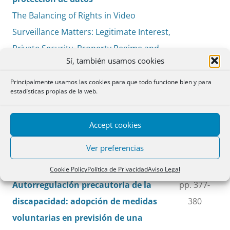
The Balancing of Rights in Video
Surveillance Matters: Legitimate Interest,
Private Security, Property Regime and
Sí, también usamos cookies
Data Protection
Mónica Martínez López-Sáez
Principalmente usamos las cookies para que todo funcione bien y para
estadísticas propias de la web.
Accept cookies
Varia
Ver preferencias
MARTÍNEZ CALVO, Javier,
PDF
Cookie Policy
Política de Privacidad
Aviso Legal
Autorregulación precautoria de la
pp. 377-
discapacidad: adopción de medidas
380
voluntarias en previsión de una