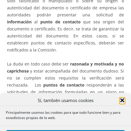
sido falsificado o manipulado o sobre su origen o
autenticidad del documento o certificado de empresa las
autoridades podrán presentar una solicitud de
información
al
punto de contacto
que sea origen del
documento o certificado. Es decir, se trata de garantizar la
autenticidad del documento. En estos casos, si se
establecen puntos de contacto específicos, deberán ser
notificados a la Comisión.
La duda en todo caso debe ser
razonada y motivada y no
caprichosa
y estar acompañada del documento dudoso. Si
no se cumplen estos requisitos la verificación será
rechazada.
Los
puntos de contacto
responderán a las
solicitudes de información formuladas en un plazo no
superior a cinco días hábiles.
Sí, también usamos cookies
Principalmente usamos las cookies para que todo funcione bien y para
Si la autoridad del punto de contacto no confirma la
estadísticas propias de la web.
autenticidad del documento este podrá ser rechazado.