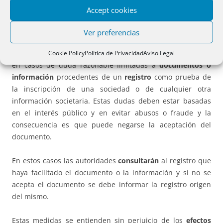
De ello se
informará
al interesado en el plazo máximo de
Accept cookies
diez días hábiles
después de la recepción de la respuesta
del punto de contacto.
Ver preferencias
También en el artículo 16 septies se establecen
garantías
Cookie Policy
Política de Privacidad
Aviso Legal
en casos de duda razonable limitadas a
documentos o
información
procedentes de un
registro
como prueba de
la inscripción de una sociedad o de cualquier otra
información societaria. Estas dudas deben estar basadas
en el interés público y en evitar abusos o fraude y la
consecuencia es que puede negarse la aceptación del
documento.
En estos casos las autoridades
consultarán
al registro que
haya facilitado el documento o la información y si no se
acepta el documento se debe informar la registro origen
del mismo.
Estas medidas se entienden sin perjuicio de los
efectos