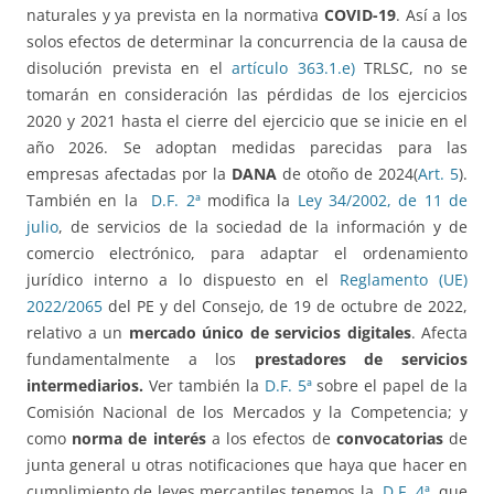
naturales y ya prevista en la normativa
COVID-19
. Así a los
solos efectos de determinar la concurrencia de la causa de
disolución prevista en el
artículo 363.1.e)
TRLSC, no se
tomarán en consideración las pérdidas de los ejercicios
2020 y 2021 hasta el cierre del ejercicio que se inicie en el
año 2026. Se adoptan medidas parecidas para las
empresas afectadas por la
DANA
de otoño de 2024(
Art. 5
).
También en la
D.F. 2ª
modifica la
Ley 34/2002, de 11 de
julio
, de servicios de la sociedad de la información y de
comercio electrónico, para adaptar el ordenamiento
jurídico interno a lo dispuesto en el
Reglamento (UE)
2022/2065
del PE y del Consejo, de 19 de octubre de 2022,
relativo a un
mercado único de servicios digitales
. Afecta
fundamentalmente a los
prestadores de servicios
intermediarios.
Ver también la
D.F. 5ª
sobre el papel de la
Comisión Nacional de los Mercados y la Competencia; y
como
norma de interés
a los efectos de
convocatorias
de
junta general u otras notificaciones que haya que hacer en
cumplimiento de leyes mercantiles tenemos la
D.F. 4ª
, que