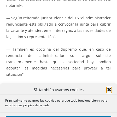
notarial».
— Según reiterada jurisprudencia del TS “el administrador
renunciante está obligado a convocar la junta para cubrir
la vacante y atender, en el interregno, a las necesidades de
la gestión y representación”.
— También es doctrina del Supremo que, en caso de
renuncia del administrador su cargo subsiste
transitoriamente “hasta que la sociedad haya podido
adoptar las medidas necesarias para proveer a tal
situación”.
— El registrador se basa para no estimar válida la
Sí, también usamos cookies
convocatoria en que, una vez solicitada la intervención
notarial en la junta, “los acuerdos solo serán eficaces si
Principalmente usamos las cookies para que todo funcione bien y para
estadísticas propias de la web.
constan en acta notarial».