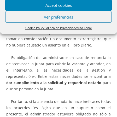
— En cambio la DGRN entendió que el administrador había
Accept cookies
cumplido con la convocatoria de la junta para el
nombramiento de nuevo administrador. Es decir que al no
Ver preferencias
causar asiento de presentación la solicitud de presencia
notarial, ello no se pudo tener en cuenta en la calificación,
Cookie Policy
Política de Privacidad
Aviso Legal
aunque en casos excepcionales la DGRN ha permitido
tomar en consideración un documento extrarregistral que
no hubiera causado un asiento en el libro Diario.
— Es obligación del administrador en caso de renuncia la
de “convocar la junta para cubrir la vacante y atender, en
el interregno, a las necesidades de la gestión y
representación». Entre estas necesidades se encontraría
dar cumplimiento a la solicitud y requerir al notario
para
que se persone en la junta.
— Por tanto, si la ausencia de notario hace ineficaces todos
los acuerdos “es lógico que en un supuesto como el
presente, el administrador estuviera obligado no sólo a