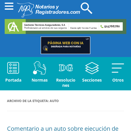
Portada
Normas
Resolucio
Secciones
Otros
nes
ARCHIVO DE LA ETIQUETA:
AUTO
Comentario a un auto sobre ejecución de