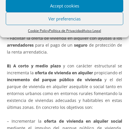
mayores ayudas al alquiler e incluso con ayudas a la
Accept cookies
adquisición de vivienda en municipios o núcleos de
población de pequeño tamaño (menos de 10000
Ver preferencias
habitantes).
Cookie Policy
Política de Privacidad
Aviso Legal
– Facilitar la oferta de vivienda en alquiler con ayudas a los
arrendadores
para el pago de un
seguro
de protección de
la renta arrendaticia.
B)
A corto y medio plazo
y con carácter estructural se
incrementa la
oferta de vivienda en alquiler
propiciando el
incremento del parque público de vivienda
y el del
parque de vivienda en alquiler asequible o social tanto en
entornos urbanos como en entornos rurales fomentando la
existencia de viviendas adecuadas y habitables en estas
últimas zonas. En concreto los objetivos son:
– Incrementar la
oferta de vivienda en
alquiler social
mediante el impulso del parque público de vivienda,