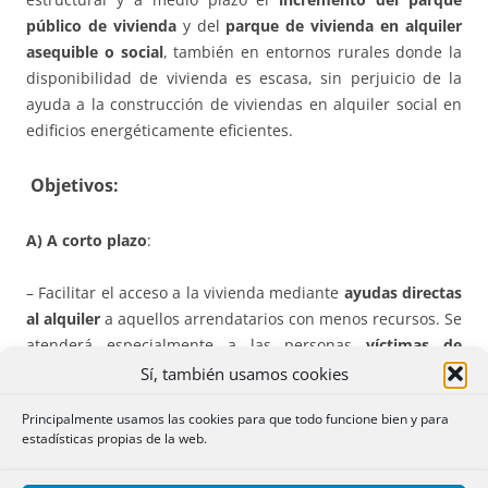
público de vivienda
y del
parque de vivienda en alquiler
asequible o social
, también en entornos rurales donde la
disponibilidad de vivienda es escasa, sin perjuicio de la
ayuda a la construcción de viviendas en alquiler social en
edificios energéticamente eficientes.
Objetivos:
A) A
corto plazo
:
– Facilitar el acceso a la vivienda mediante
ayudas directas
al alquiler
a aquellos arrendatarios con menos recursos. Se
atenderá especialmente a las personas
víctimas de
violencia de género
, las que han sido objeto de
desahucio
Sí, también usamos cookies
de su vivienda habitual, las personas
sin hogar
y a otras
Principalmente usamos las cookies para que todo funcione bien y para
especialmente vulnerables.
estadísticas propias de la web.
– Facilitar el acceso a la vivienda de los
jóvenes
con