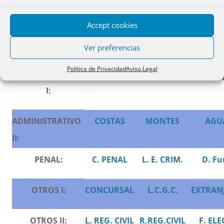
OF.
L.I.T.P.
R.I.T.P.
L.I.S
LIQUIDADORAS:
Accept cookies
LABORAL:
EST. TRAB.
L.
J.S.
INFR-
Ver preferencias
Política de Privacidad
Aviso Legal
ADMINISTRATIVO
L.P.A.
L.R.L.
CONTR
I:
ADMINISTRATIVO
COSTAS
MONTES
AGU
II:
PENAL
:
C. PENAL
L. E. CRIM.
D. Fu
OTROS I:
CONCURSAL
L.C.G.C.
EXTRAN
OTROS II:
L. REG. CIVIL
R.REG.CIVIL
F. ELE