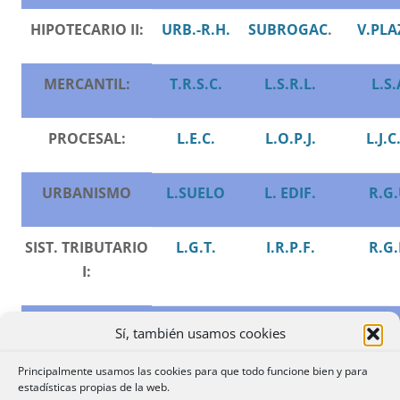
HIPOTECARIO II:
URB.-R.H.
SUBROGAC
.
V.PLA
MERCANTIL:
T.R.S.C.
L.S.R.L.
L.S.
PROCESAL:
L.E.C.
L.O.P.J.
L.J.C
URBANISMO
L.SUELO
L. EDIF.
R.G.
SIST. TRIBUTARIO
L.G.T.
I.R.P.F.
R.G.
I:
SIST. TRIBUTARIO
L.I.S.
R.I.S.
R.I.R.
Sí, también usamos cookies
II:
Principalmente usamos las cookies para que todo funcione bien y para
estadísticas propias de la web.