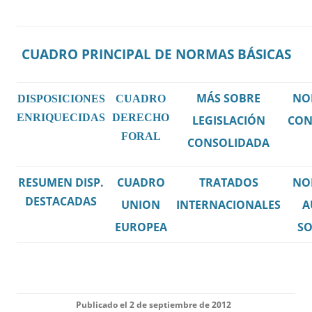
CUADRO PRINCIPAL DE N
ORMAS BÁSICAS
MÁS SOBRE
NO
DISPOSICIONES
CUADRO
ENRIQUECIDAS
DERECHO
LEGISLACIÓN
CO
FORAL
CONSOLIDADA
RESUMEN DISP
.
CUADRO
TRATADOS
NO
DESTACADAS
UNION
INTERNACIONALES
A
EUROPEA
SO
Publicado el
2
de
septiembre
de 20
12