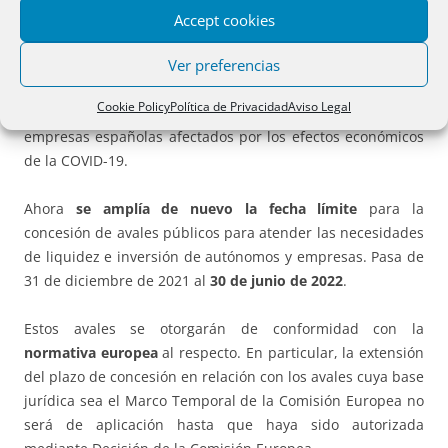
Accept cookies
Mediante los
RDLey 8/2020, de 17 de marzo
, y
25/2020,
Ver preferencias
de 3 de julio
, se introdujeron
dos líneas de avales
por
importe de hasta 140.000 millones de euros, destinados a
Cookie Policy
Política de Privacidad
Aviso Legal
garantizar la financiación concedida a autónomos y
empresas españolas afectados por los efectos económicos
de la COVID-19.
Ahora
se amplía de nuevo la fecha límite
para la
concesión de avales públicos para atender las necesidades
de liquidez e inversión de autónomos y empresas. Pasa de
31 de diciembre de 2021 al
30 de junio de 2022
.
Estos avales se otorgarán de conformidad con la
normativa europea
al respecto. En particular, la extensión
del plazo de concesión en relación con los avales cuya base
jurídica sea el Marco Temporal de la Comisión Europea no
será de aplicación hasta que haya sido autorizada