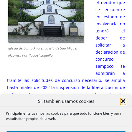
el deudor que
se encuentre
en estado de
insolvencia no
tendrá el
deber de
solicitar la
Iglesia de Santa Ana en la isla de Sao Miguel
declaración de
(Azores). Por Raquel Laguillo
concurso.
Tampoco se
admitirán a
trámite las solicitudes de concurso necesario. Se amplía
hasta finales de 2022 la suspensión de la liberalización de
determinadas inversiones extranjeras directas en España.
Sí, también usamos cookies
Medidas en recargas eléctricas, gas y carbón. Declaración
de interés general de determinadas obras en el Mar
Principalmente usamos las cookies para que todo funcione bien y para
Menor.
estadísticas propias de la web.
1.- Avales.