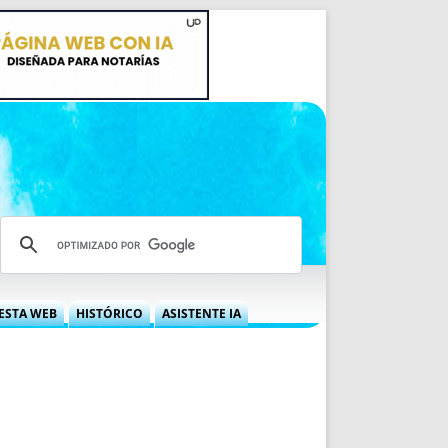
ESTA WEB
HISTÓRICO
ASISTENTE IA
A DGRN
QUÉ OFRECEMOS
 NIF
IDEARIO WEB
 LABORAL
QUIÉNES SOMOS
ÁBILES
HISTORIA