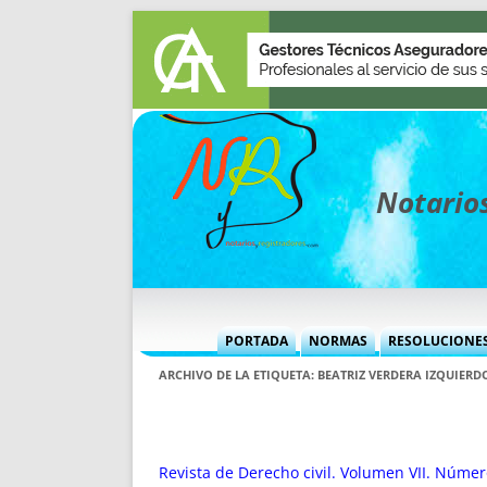
Notarios
PORTADA
NORMAS
RESOLUCIONE
MÁS USADAS (CUADRO)
INFORMES 
ARCHIVO DE LA ETIQUETA:
BEATRIZ VERDERA IZQUIERD
INFORMES MENSUALES
VOCES P
MÁS DESTACADAS
VOCES M
TITULARES DESDE 2002
TITULARES
Revista de Derecho civil. Volumen VII. Númer