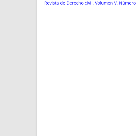
ENRIQUECIDAS
TITULARES 
Revista de Derecho civil. Volumen V. Número
NO DESESPERES
CAT
A MANO
SUCESIONES 
FUTURAS NORMAS
GEORREFE
ALQUILE
TRI
LH Y C
¿SABIA
FRANCI
BÚSQUED