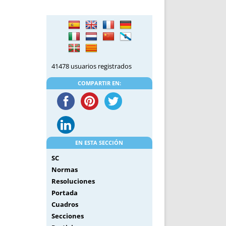
DE INICIO
PREMIO NYR
VORITOS
CONVENCIONES ANUALES
A IRPF
NUEVA ETAPA
AS
POLÍTICA DE PRIVACIDAD
IJUELAS
AVISO LEGAL
41478 usuarios registrados
POTECA
REPORTAR INCIDENCIA
PERES
LOGOTIPO
COMPARTIR EN:
CES
ENTREVISTAS
SONRISA
ENVÍA CORREO
CANALES DE VÍDEO
EN ESTA SECCIÓN
SC
Normas
Resoluciones
Portada
Cuadros
Secciones