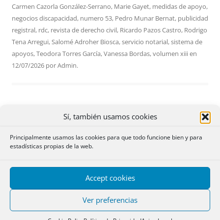
Carmen Cazorla González-Serrano
,
Marie Gayet
,
medidas de apoyo
,
negocios discapacidad
,
numero 53
,
Pedro Munar Bernat
,
publicidad
registral
,
rdc
,
revista de derecho civil
,
Ricardo Pazos Castro
,
Rodrigo
Tena Arregui
,
Salomé Adroher Biosca
,
servicio notarial
,
sistema de
apoyos
,
Teodora Torres García
,
Vanessa Bordas
,
volumen xiii
en
12/07/2026
por
Admin
.
Sí, también usamos cookies
Oposiciones Registros 1998
Principalmente usamos las cookies para que todo funcione bien y para
estadísticas propias de la web.
Deja un comentario
Accept cookies
Ver preferencias
PROMOCIÓN REGISTROS DEL