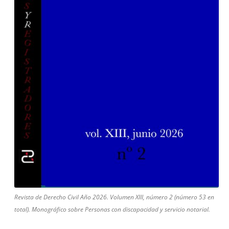
Revista de Derecho Civil Año 2026. Volumen XIII, número 2 (número 53 en
total). Monográfico sobre Personas con discapacidad y servicio notarial.