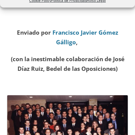
A
ÑO 1998
Cookie Policy
Política de Privacidad
Aviso Legal
Enviado por
Francisco Javier Gómez
Gálligo
,
(con la inestimable colaboración de José
Díaz
Ruiz, Bedel de las Oposiciones
)