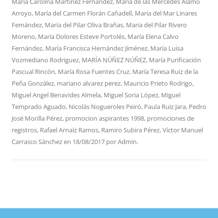
María Carolina Martinez Fernández
,
María de las Mercedes Alamo
Arroyo
,
María del Carmen Florán Cañadell
,
María del Mar Linares
Femández
,
María del Pilar Oliva Brañas
,
Maria del Pilar Rívero
Moreno
,
María Dolores Esteve Portolés
,
María Elena Calvo
Fernández
,
María Francisca Hernández Jíménez
,
María Luisa
Vozmediano Rodriguez
,
MARÍA NÚÑEZ NÚÑEZ
,
María Purificación
Pascual Rincón
,
María Rosa Fuentes Cruz
,
María Teresa Ruiz de la
Peña González
,
mariano alvarez perez
,
Mauricio Prieto Rodrigo
,
Miguel Angel Benavides Almela
,
Miguel Soria López
,
Miguel
Temprado Aguado
,
Nicolás Nogueroles Peiró
,
Paula Ruiz Jara
,
Pedro
José Morilla Pérez
,
promocion aspirantes 1998
,
promociones de
registros
,
Rafael Arnaiz Ramos
,
Ramiro Subira Pérez
,
Víctor Manuel
Carrasco Sánchez
en
18/08/2017
por
Admin
.