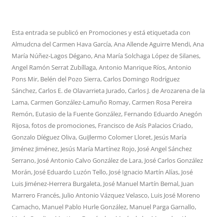
Esta entrada se publicó en
Promociones
y está etiquetada con
Almudcna del Carmen Hava García
,
Ana Allende Aguirre Mendi
,
Ana
María Núñez-Lagos Dégano
,
Ana María Solchaga López de Silanes
,
Angel Ramón Serrat Zubíllaga
,
Antonio Manrique Ríos
,
Antonio
Pons Mir
,
Belén del Pozo Sierra
,
Carlos Domingo Rodríguez
Sánchez
,
Carlos E. de Olavarrieta Jurado
,
Carlos J. de Arozarena de la
Lama
,
Carmen González-Lamuño Romay
,
Carmen Rosa Pereira
Remón
,
Eutasio de la Fuente González
,
Fernando Eduardo Anegón
Rijosa
,
fotos de promociones
,
Francisco de Asís Palacios Criado
,
Gonzalo Díéguez Oliva
,
GuiJlermo Colomer Lloret
,
Jesús María
Jiménez Jiménez
,
Jesús María Martínez Rojo
,
José Angel Sánchez
Serrano
,
José Antonio Calvo González de Lara
,
José Carlos González
Morán
,
José Eduardo Luzón Tello
,
José Ignacio Martín Alías
,
José
Luis Jiménez-Herrera Burgaleta
,
José Manuel Martín Bemal
,
Juan
Marrero Francés
,
Julio Antonio Vázquez Velasco
,
Luis José Moreno
Camacho
,
Manuel Pablo Hurle González
,
Manuel Parga Garnallo
,