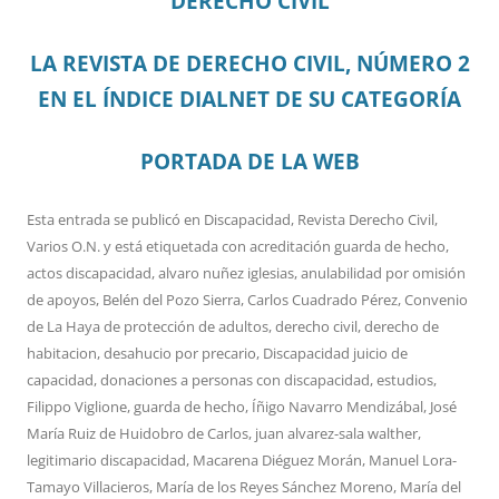
DERECHO CIVIL
LA REVISTA DE DERECHO CIVIL, NÚMERO 2
EN EL ÍNDICE DIALNET DE SU CATEGORÍA
PORTADA DE LA WEB
Esta entrada se publicó en
Discapacidad
,
Revista Derecho Civil
,
Varios O.N.
y está etiquetada con
acreditación guarda de hecho
,
actos discapacidad
,
alvaro nuñez iglesias
,
anulabilidad por omisión
de apoyos
,
Belén del Pozo Sierra
,
Carlos Cuadrado Pérez
,
Convenio
de La Haya de protección de adultos
,
derecho civil
,
derecho de
habitacion
,
desahucio por precario
,
Discapacidad juicio de
capacidad
,
donaciones a personas con discapacidad
,
estudios
,
Filippo Viglione
,
guarda de hecho
,
Íñigo Navarro Mendizábal
,
José
María Ruiz de Huidobro de Carlos
,
juan alvarez-sala walther
,
legitimario discapacidad
,
Macarena Diéguez Morán
,
Manuel Lora-
Tamayo Villacieros
,
María de los Reyes Sánchez Moreno
,
María del