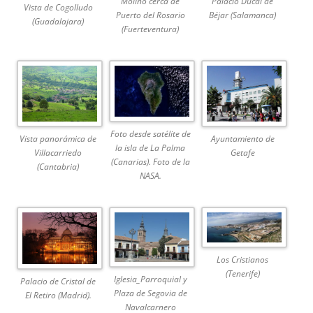
Molino cerca de
Palacio Ducal de
Vista de Cogolludo
Puerto del Rosario
Béjar (Salamanca)
(Guadalajara)
(Fuerteventura)
Foto desde satélite de
Vista panorámica de
Ayuntamiento de
la isla de La Palma
Villacarriedo
Getafe
(Canarias). Foto de la
(Cantabria)
NASA.
Los Cristianos
(Tenerife)
Iglesia_Parroquial y
Palacio de Cristal de
Plaza de Segovia de
El Retiro (Madrid).
Navalcarnero