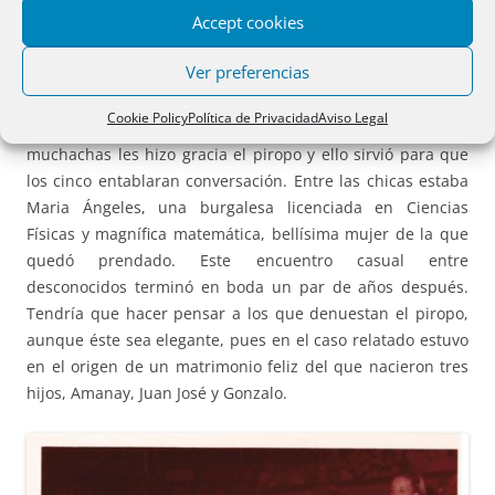
Accept cookies
situado en la plaza Conde de Suchil. En una ocasión, a su
salida, se sentaron un rato en un banco de la plaza. Cerca
Ver preferencias
de ellos había un grupo de tres chicas charlando entre
ellas. Su amigo, que era más lanzado que él, le dijo a una
Cookie Policy
Política de Privacidad
Aviso Legal
de ellas:
¡Pero si tienes los ojos más bonitos que éste!
A las
muchachas les hizo gracia el piropo y ello sirvió para que
los cinco entablaran conversación. Entre las chicas estaba
Maria Ángeles, una burgalesa licenciada en Ciencias
Físicas y magnífica matemática, bellísima mujer de la que
quedó prendado. Este encuentro casual entre
desconocidos terminó en boda un par de años después.
Tendría que hacer pensar a los que denuestan el piropo,
aunque éste sea elegante, pues en el caso relatado estuvo
en el origen de un matrimonio feliz del que nacieron tres
hijos, Amanay, Juan José y Gonzalo.