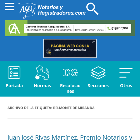
Portada
Normas
Resolucio
Secciones
Otros
nes
ARCHIVO DE LA ETIQUETA:
BELMONTE DE MIRANDA
Juan José Rivas Martínez, Premio Notarios y