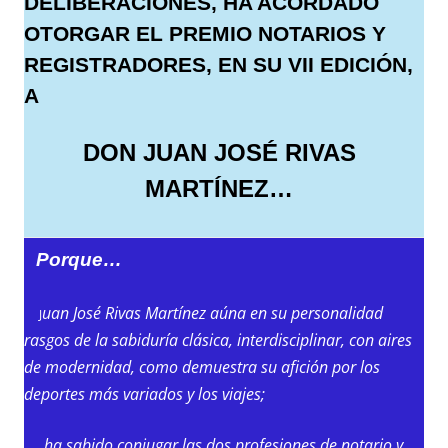
DELIBERACIONES, HA ACORDADO
OTORGAR EL PREMIO NOTARIOS Y
REGISTRADORES, EN SU VII EDICIÓN,
A
DON JUAN JOSÉ RIVAS
MARTÍNEZ…
Porque…
uan José Rivas Martínez aúna en su personalidad
J
rasgos de la sabiduría clásica, interdisciplinar, con aires
de modernidad, como demuestra su afición por los
deportes más variados y los viajes;
ha sabido conjugar las dos profesiones de notario y