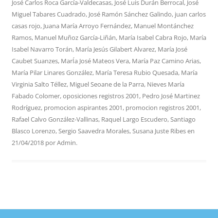
José Carlos Roca García-Valdecasas
,
José Luis Durán Berrocal
,
José
Miguel Tabares Cuadrado
,
José Ramón Sánchez Galindo
,
juan carlos
casas rojo
,
Juana María Arroyo Fernández
,
Manuel Montánchez
Ramos
,
Manuel Muñoz García-Liñán
,
María Isabel Cabra Rojo
,
María
Isabel Navarro Torán
,
María Jesús Gilabert Alvarez
,
María José
Caubet Suanzes
,
MarÍa José Mateos Vera
,
María Paz Camino Arias
,
María Pilar Linares González
,
María Teresa Rubio Quesada
,
María
Virginia Salto Téllez
,
Miguel Seoane de la Parra
,
Nieves María
Fabado Colomer
,
oposiciones registros 2001
,
Pedro José Martinez
Rodríguez
,
promocion aspirantes 2001
,
promocion registros 2001
,
Rafael Calvo González-Vallinas
,
Raquel Largo Escudero
,
Santiago
Blasco Lorenzo
,
Sergio Saavedra Morales
,
Susana Juste Ribes
en
21/04/2018
por
Admin
.