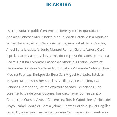
IR ARRIBA
Esta entrada se publicó en
Promociones
y está etiquetada con
Adelaida Sánchez Rus
,
Alberto Manuel Adán García
,
Alicia María de
la Rúa Navarro
,
Álvaro García Armentia
,
Ana Isabel Baltar Martín
,
Angel Sanz Iglesias
,
Antonio Manuel Román García
,
Aurora Cerón
Ripoll
,
Beatriz Casero Villar
,
Bernardo Felipe Ariño
,
Consuelo García
Pedro
,
Cristina Colorado Casado de Amezua
,
Cristina González
Hernández
,
Cristina Martinez Ruiz
,
Cristina Villaverde Guldris
,
Eliseo
Medina Fuentes
,
Enrique de Elera-San Miguel Hurtado
,
Esteban
Moyano Morales
,
Esther Sánchez Velilla
,
Eva Leal Colino
,
Eva
Palancas Fernández
,
Fatima Azpitarte Santos
,
Fernando Curiel
Lorente
,
fotos de promociones
,
francisco javier gomez galligo
,
Guadalupe Cuesta Vizoso
,
Guillermina Bosch Cabot
,
Inés Arribas del
Hoyo
,
Isabel González García
,
Jaime Fuentes Corripio
,
Javier Regúlez
Luzardo
,
Jesús Sanz Fernández
,
Jimena Campuzano Gómez-Acebo
,