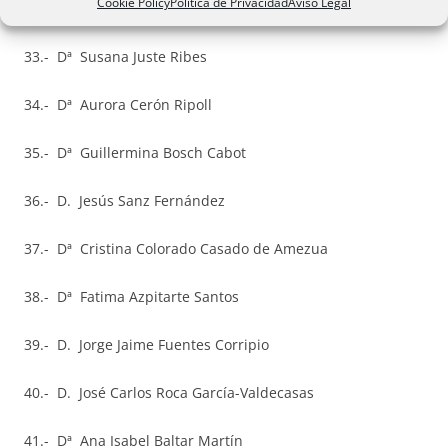
Cookie Policy
Política de Privacidad
Aviso Legal
32.- Dª María Pilar Linares González
33.- Dª Susana Juste Ribes
34.- Dª Aurora Cerón Ripoll
35.- Dª Guillermina Bosch Cabot
36.- D. Jesús Sanz Fernández
37.- Dª Cristina Colorado Casado de Amezua
38.- Dª Fatima Azpitarte Santos
39.- D. Jorge Jaime Fuentes Corripio
40.- D. José Carlos Roca García-Valdecasas
41.- Dª Ana Isabel Baltar Martín