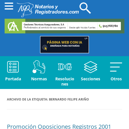
Portada
Normas
Resolucio
Secciones
Otros
nes
ARCHIVO DE LA ETIQUETA:
BERNARDO FELIPE ARIÑO
Promoción Oposiciones Registros 2001