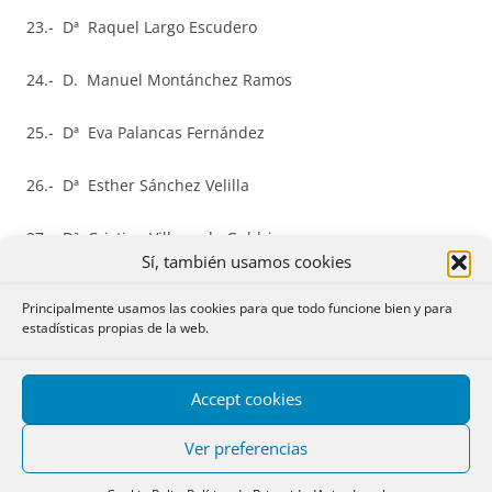
23.- Dª Raquel Largo Escudero
24.- D. Manuel Montánchez Ramos
25.- Dª Eva Palancas Fernández
26.- Dª Esther Sánchez Velilla
27.- Dª Cristina Villaverde Guldris
Sí, también usamos cookies
28.- D. Sergio Saavedra Morales
Principalmente usamos las cookies para que todo funcione bien y para
estadísticas propias de la web.
29.- Dª María Teresa Rubio Quesada
30.- D. Esteban Moyano Morales
Accept cookies
Ver preferencias
31.- Dª Guadalupe Cuesta Vizoso