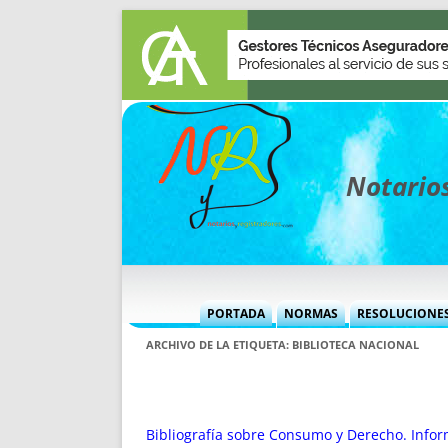
Notarios
PORTADA
NORMAS
RESOLUCIONE
MÁS USADAS (CUADRO)
INFORMES 
ARCHIVO DE LA ETIQUETA:
BIBLIOTECA NACIONAL
INFORMES MENSUALES
VOCES P
MÁS DESTACADAS
VOCES M
TITULARES DESDE 2002
TITULARES
Bibliografía sobre Consumo y Derecho. Infor