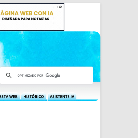
ESTA WEB
HISTÓRICO
ASISTENTE IA
A DGRN
QUÉ OFRECEMOS
 NIF
IDEARIO WEB
 LABORAL
QUIÉNES SOMOS
ÁBILES
HISTORIA