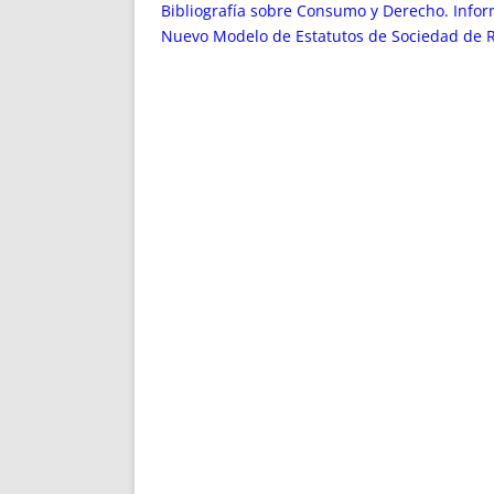
ENRIQUECIDAS
TITULARES 
Bibliografía sobre Consumo y Derecho. Infor
NO DESESPERES
CAT
Nuevo Modelo de Estatutos de Sociedad de R
A MANO
SUCESIONES 
FUTURAS NORMAS
GEORREFE
ALQUILE
TRI
LH Y C
¿SABIA
FRANCI
BÚSQUED