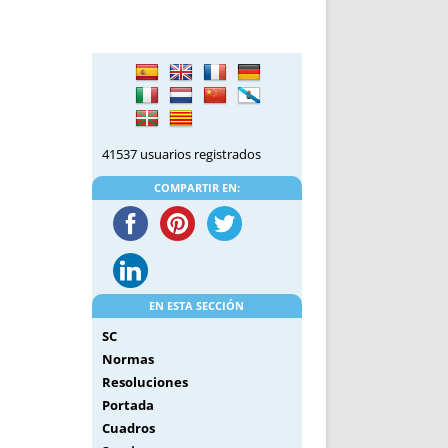
DE INICIO
PREMIO NYR
VORITOS
CONVENCIONES ANUALES
A IRPF
NUEVA ETAPA
AS
POLÍTICA DE PRIVACIDAD
IJUELAS
AVISO LEGAL
POTECA
REPORTAR INCIDENCIA
41537 usuarios registrados
PERES
LOGOTIPO
COMPARTIR EN:
CES
ENTREVISTAS
SONRISA
ENVÍA CORREO
CANALES DE VÍDEO
EN ESTA SECCIÓN
SC
Normas
Resoluciones
Portada
Cuadros