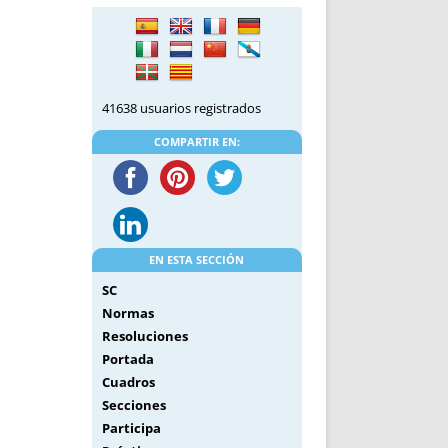
DE INICIO
PREMIO NYR
VORITOS
CONVENCIONES ANUALES
A IRPF
NUEVA ETAPA
AS
POLÍTICA DE PRIVACIDAD
41638 usuarios registrados
IJUELAS
AVISO LEGAL
POTECA
REPORTAR INCIDENCIA
COMPARTIR EN:
PERES
LOGOTIPO
CES
ENTREVISTAS
SONRISA
ENVÍA CORREO
EN ESTA SECCIÓN
CANALES DE VÍDEO
SC
Normas
Resoluciones
Portada
Cuadros
Secciones
Participa