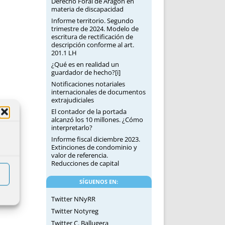
Derecho Foral de Aragón en
materia de discapacidad
Informe territorio. Segundo
trimestre de 2024. Modelo de
escritura de rectificación de
descripción conforme al art.
201.1 LH
¿Qué es en realidad un
guardador de hecho?[i]
Notificaciones notariales
internacionales de documentos
extrajudiciales
El contador de la portada
alcanzó los 10 millones. ¿Cómo
interpretarlo?
Informe fiscal diciembre 2023.
Extinciones de condominio y
valor de referencia.
Reducciones de capital
SÍGUENOS EN:
Twitter NNyRR
Twitter Notyreg
Twitter C. Ballugera