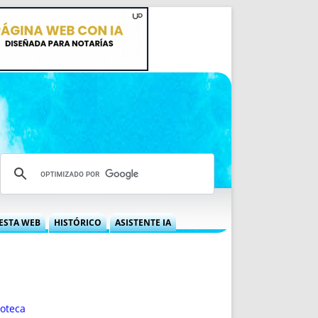
ESTA WEB
HISTÓRICO
ASISTENTE IA
A DGRN
QUÉ OFRECEMOS
 NIF
IDEARIO WEB
 LABORAL
QUIÉNES SOMOS
ÁBILES
HISTORIA
poteca