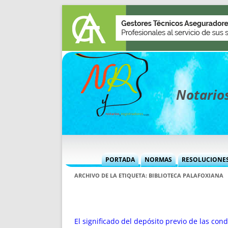
Notarios
PORTADA
NORMAS
RESOLUCIONE
MÁS USADAS (CUADRO)
INFORMES 
ARCHIVO DE LA ETIQUETA:
BIBLIOTECA PALAFOXIANA
INFORMES MENSUALES
VOCES P
MÁS DESTACADAS
VOCES M
TITULARES DESDE 2002
TITULARES
El significado del depósito previo de las con