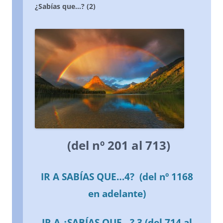
¿Sabías que…? (2)
(del nº 201 al 713)
IR A SABÍAS QUE…4? (del nº 1168
en adelante)
IR A ¿SABÍAS QUE…? 3 (del 714 al