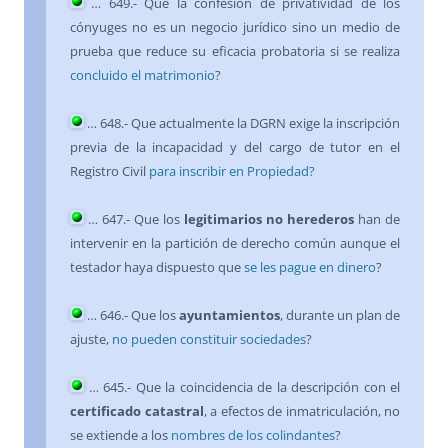
…
649
.- Que la confesión de privatividad de los
cónyuges no es un negocio jurídico sino un medio de
prueba que reduce su eficacia probatoria si se realiza
concluido el matrimonio
?
…
648
.- Que actualmente la DGRN exige la inscripción
previa de la incapacidad y del cargo de tutor en el
Registro Civil
para inscribir en Propiedad?
…
647
.- Que los
legitimarios no herederos
han de
intervenir en la partición de derecho común aunque el
testador haya dispuesto que
se les pague en dinero
?
…
646
.- Que los
ayuntamientos
, durante un plan de
ajuste,
no pueden constituir sociedades
?
…
645
.- Que la coincidencia de la descripción con el
certificado catastral
, a efectos de inmatriculación, no
se extiende a los
nombres de los colindantes
?