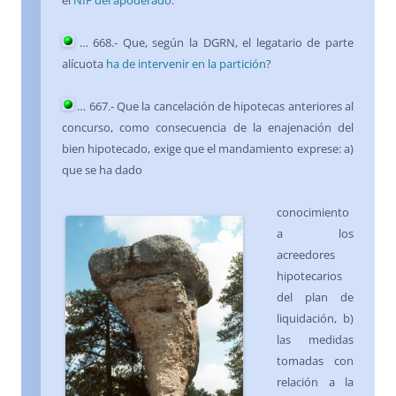
el
NIF del apoderado
.
…
668
.- Que, según la DGRN, el legatario de parte
alícuota
ha de intervenir en la partición
?
…
667
.- Que la cancelación de hipotecas anteriores al
concurso, como consecuencia de la enajenación del
bien hipotecado, exige que el mandamiento exprese: a)
que se ha dado
conocimiento
a los
acreedores
hipotecarios
del plan de
liquidación, b)
las medidas
tomadas con
relación a la