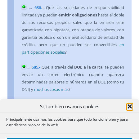
…
686
.-
Que las sociedades de responsabilidad
limitada ya pueden
emitir obligaciones
hasta el doble
de sus recursos propios, salvo que la emisión esté
garantizada con hipoteca, con prenda de valores, con
garantía pública o con un aval solidario de entidad de
crédito, pero que no pueden ser convertibles
en
participaciones sociales
?
…
685
.-
Que, a través del
BOE a la carta
, te pueden
enviar un correo electrónico cuando aparezca
determinadas palabras o números en el BOE (como tu
DNI) y
muchas cosas más
?
…
684
.-
Que los criterios lógico, sistemático y
Sí, también usamos cookies
finalista, para indagar la voluntad del testador e
interpretar los testamentos
, si la voluntad del
Principalmente usamos las cookies para que todo funcione bien y para
estadísticas propias de la web.
causante no está clara, conforme al
artículo 675 Cc
no
son jerárquicos ni de prelación y que cabe utilizar