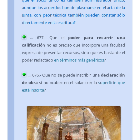
que el socio único es también administrador único,
aunque los acuerdos han de plasmarse en el acta de la
Junta, con peor técnica también pueden constar sólo
directamente en la escritura?
…
677
.- Que el
poder para recurrir
una
calificació
n no es preciso que incorpore una facultad
expresa de presentar recursos, sino que es bastante el
poder redactado
en términos más genéricos
?
…
676
.- Que no se puede inscribir una
declaración
de obra
si no «cabe» en el solar con la
superficie que
está inscrita
?