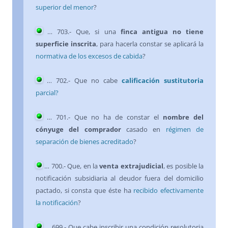
superior del menor
?
… 703.- Que, si una
finca antigua no tiene
superficie inscrita
, para hacerla constar se aplicará la
normativa de los excesos de cabida
?
… 702.- Que no cabe
calificación sustitutoria
parcial?
… 701.- Que no ha de constar el
nombre del
cónyuge del comprador
casado en
régimen de
separación de bienes acreditado
?
… 700.- Que, en la
venta extrajudicial
, es posible la
notificación subsidiaria al deudor fuera del domicilio
pactado, si consta que éste ha
recibido efectivamente
la notificación
?
…
699
.- Que cabe inscribir una condición resolutoria