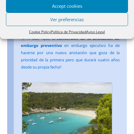
también
medios extrínsecos
?
Accept cookies
…
683
.- Que la
conditio iuris
no puede
Ver preferencias
transformarse en conditio facti?
Cookie Policy
Política de Privacidad
Aviso Legal
…
682
.- Que la
conversión de la anotación de
embargo preventivo
en embargo ejecutivo ha de
hacerse por una nueva anotación que goza de la
prioridad de la primera pero que durará cuatro años
desde su propia fecha?