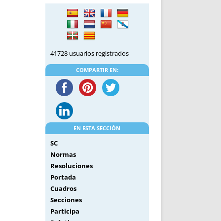
DE INICIO
PREMIO NYR
VORITOS
CONVENCIONES ANUALES
A IRPF
NUEVA ETAPA
AS
POLÍTICA DE PRIVACIDAD
41728 usuarios registrados
IJUELAS
AVISO LEGAL
POTECA
REPORTAR INCIDENCIA
COMPARTIR EN:
PERES
LOGOTIPO
CES
ENTREVISTAS
SONRISA
ENVÍA CORREO
EN ESTA SECCIÓN
CANALES DE VÍDEO
SC
Normas
Resoluciones
Portada
Cuadros
Secciones
Participa