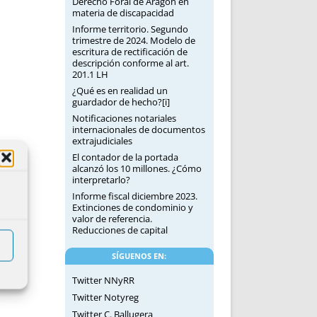
Derecho Foral de Aragón en
materia de discapacidad
Informe territorio. Segundo
trimestre de 2024. Modelo de
escritura de rectificación de
descripción conforme al art.
201.1 LH
¿Qué es en realidad un
guardador de hecho?[i]
Notificaciones notariales
internacionales de documentos
extrajudiciales
El contador de la portada
alcanzó los 10 millones. ¿Cómo
interpretarlo?
Informe fiscal diciembre 2023.
Extinciones de condominio y
valor de referencia.
Reducciones de capital
SÍGUENOS EN:
Twitter NNyRR
Twitter Notyreg
Twitter C. Ballugera