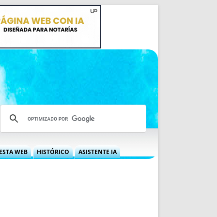
ESTA WEB
HISTÓRICO
ASISTENTE IA
A DGRN
QUÉ OFRECEMOS
 NIF
IDEARIO WEB
 LABORAL
QUIÉNES SOMOS
ÁBILES
HISTORIA