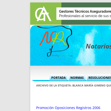
Notarios
PORTADA
NORMAS
RESOLUCIONE
MÁS USADAS (CUADRO)
INFORMES 
ARCHIVO DE LA ETIQUETA:
BLANCA MARÍA GIMENO QU
INFORMES MENSUALES
VOCES P
MÁS DESTACADAS
VOCES M
TITULARES DESDE 2002
TITULARES
Promoción Oposiciones Registros 2006