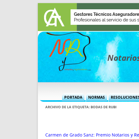
Notarios
PORTADA
NORMAS
RESOLUCIONE
MÁS USADAS (CUADRO)
INFORMES 
ARCHIVO DE LA ETIQUETA:
BODAS DE RUBI
INFORMES MENSUALES
VOCES P
MÁS DESTACADAS
VOCES M
TITULARES DESDE 2002
TITULARES
Carmen de Grado Sanz: Premio Notarios y Re