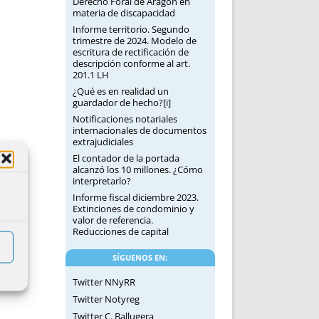
Derecho Foral de Aragón en
materia de discapacidad
Informe territorio. Segundo
trimestre de 2024. Modelo de
escritura de rectificación de
descripción conforme al art.
201.1 LH
¿Qué es en realidad un
guardador de hecho?[i]
Notificaciones notariales
internacionales de documentos
extrajudiciales
El contador de la portada
alcanzó los 10 millones. ¿Cómo
interpretarlo?
Informe fiscal diciembre 2023.
Extinciones de condominio y
valor de referencia.
Reducciones de capital
SÍGUENOS EN:
Twitter NNyRR
Twitter Notyreg
Twitter C. Ballugera