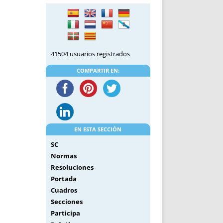
DE INICIO
PREMIO NYR
VORITOS
CONVENCIONES ANUALES
A IRPF
NUEVA ETAPA
AS
POLÍTICA DE PRIVACIDAD
41504 usuarios registrados
IJUELAS
AVISO LEGAL
POTECA
REPORTAR INCIDENCIA
COMPARTIR EN:
PERES
LOGOTIPO
CES
ENTREVISTAS
SONRISA
ENVÍA CORREO
EN ESTA SECCIÓN
CANALES DE VÍDEO
SC
Normas
Resoluciones
Portada
Cuadros
Secciones
Participa