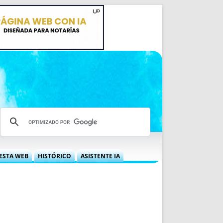
ESTA WEB
HISTÓRICO
ASISTENTE IA
A DGRN
QUÉ OFRECEMOS
 NIF
IDEARIO WEB
 LABORAL
QUIÉNES SOMOS
ÁBILES
HISTORIA