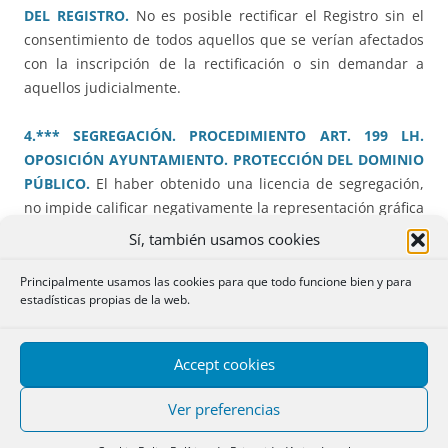
DEL REGISTRO.
No es posible rectificar el Registro sin el
consentimiento de todos aquellos que se verían afectados
con la inscripción de la rectificación o sin demandar a
aquellos judicialmente.
4.*** SEGREGACIÓN. PROCEDIMIENTO ART. 199 LH.
OPOSICIÓN AYUNTAMIENTO. PROTECCIÓN DEL DOMINIO
PÚBLICO.
El haber obtenido una licencia de segregación,
no impide calificar negativamente la representación gráfica
alternativa de unas fincas por posible invasión del dominio
Sí, también usamos cookies
público, manifestada en escrito de oposición por el mismo
Ayuntamiento.
Principalmente usamos las cookies para que todo funcione bien y para
estadísticas propias de la web.
5.*** CONCENTRACIÓN PARCELARIA. DOBLE
INMATRICULACIÓN.
Los supuestos de doble
Accept cookies
inmatriculación en fincas de concentración parcelaria sólo
pueden intentarse solucionar por la vía del
artículo 209 LH
,
Ver preferencias
si el registrador aprecia previamente la coincidencia total o
parcial de las fincas de origen y de reemplazo, debiendo