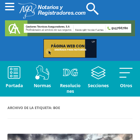
Portada
Normas
Resolucio
Secciones
Otros
nes
ARCHIVO DE LA ETIQUETA:
BOE