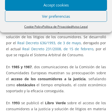
procedimientos eficaces
, la seguridad, la salud y los legítimos
Accept cookies
intereses económicos de los mismos”.
Ver preferencias
En
1984
el artículo 31 de la ya derogada
Ley 26/1984, de 19
de julio
, General para la Defensa de los Consumidores y
Cookie Policy
Política de Privacidad
Aviso Legal
Usuarios optó por el
arbitraje
como procedimiento de
solución de los litigios de los consumidores. Se desarrolló
por el
Real Decreto 636/1993, de 3 de mayo
, derogado por
el actual
Real Decreto 231/2008, de 15 de febrero
, por el
que se regula el Sistema Arbitral de Consumo.
En
1985 y 1987
, dos comunicaciones de la Comisión de las
Comunidades Europeas muestran su preocupación sobre
el
acceso de los consumidores a la justicia
, señalando
como
obstáculos
el tiempo empleado, el coste económico
soportado y la eficacia conseguida.
En
1993
se publicó el
Libro Verde
sobre el acceso de los
consumidores a la justicia y solución de litigios en materia