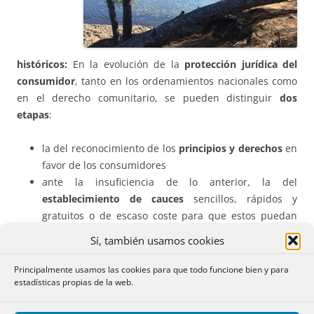
históricos:
En la evolución de la
protección jurídica del
consumidor
, tanto en los ordenamientos nacionales como
en el derecho comunitario, se pueden distinguir
dos
etapas
:
la del reconocimiento de los
principios y derechos
en
favor de los consumidores
ante la insuficiencia de lo anterior, la del
establecimiento de cauces
sencillos, rápidos y
gratuitos o de escaso coste para que estos puedan
hacer valer sus derechos.
Sí, también usamos cookies
En
1978
, el
artículo 51 de la Constitución Española
dispuso
Principalmente usamos las cookies para que todo funcione bien y para
estadísticas propias de la web.
que
“los poderes públicos garantizarán la defensa de los
consumidores y usuarios, protegiendo, mediante