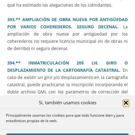
qué ha estimado las alegaciones de los colindantes.
393.** AMPLIACIÓN DE OBRA NUEVA POR ANTIGÜEDAD
POR VARIOS COHEREDEROS. SEGURO DECENAL.
La
ampliación de obra nueva por antigüedad por los
coherederos no requiere licencia municipal (ni de obras ni
de derribo) ni seguro decenal.
394.** INMATRICULACIÓN 205 LH. GIRO O
DESPLAZAMIENTO DE LA CARTOGRAFÍA CATASTRAL
.
En
caso de existir un giro y/o desplazamiento en la cartografía
catastral, puede practicarse la inscripción incorporando el
doble archivo GML con los parámetros de corrección del
deslazamiento. El recurso debe resolverse atendiendo a los
Sí, también usamos cookies
documentos de que disponía el registrador en el momento
de la emisión de su calificación.
Principalmente usamos las cookies para que todo funcione bien y para
estadísticas propias de la web.
395.** DIVISIÓN POR ANTIGÜEDAD, SIN LICENCIA, DE