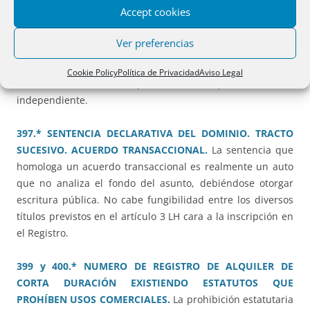
ELEMENTOS PRIVATIVOS DE UN INMUEBLE EN RÉGIMEN
Accept cookies
DE PROPIEDAD HORIZONTAL.
En una propiedad
horizontal, no puede realizarse una segregación sin
Ver preferencias
licencia municipal por haber prescrito la acción
urbanística, si la segregación comporta un incremento de
Cookie Policy
Política de Privacidad
Aviso Legal
los elementos susceptibles de aprovechamiento
independiente.
397.* SENTENCIA DECLARATIVA DEL DOMINIO. TRACTO
SUCESIVO. ACUERDO TRANSACCIONAL.
La sentencia que
homologa un acuerdo transaccional es realmente un auto
que no analiza el fondo del asunto, debiéndose otorgar
escritura pública. No cabe fungibilidad entre los diversos
títulos previstos en el artículo 3 LH cara a la inscripción en
el Registro.
399 y 400.* NUMERO DE REGISTRO DE ALQUILER DE
CORTA DURACIÓN EXISTIENDO ESTATUTOS QUE
PROHÍBEN USOS COMERCIALES.
La prohibición estatutaria