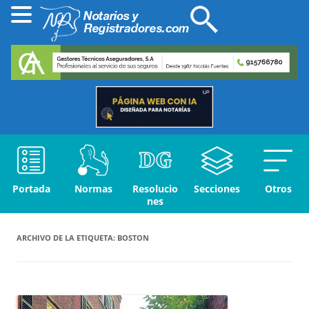
Portada
Normas
Resolucio
Secciones
Otros
nes
ARCHIVO DE LA ETIQUETA:
BOSTON