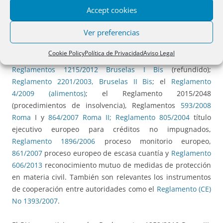
Accept cookies
de participar en la adopción y aplicación de las decisiones
o medidas propuestas de que se tratase en cada caso, esto
Ver preferencias
es, de elegir en que instrumentos jurídicos, dentro de este
ámbito, participaba y en cuales no participaba. El Reino
Cookie Policy
Política de Privacidad
Aviso Legal
Unido hizo uso de esta posibilidad y formaba parte de los
Reglamentos 1215/2012 Bruselas I Bis
(refundido);
Reglamento 2201/2003, Bruselas II Bis
; el
Reglamento
4/2009 (alimentos)
; el Reglamento 2015/2048
(procedimientos de insolvencia), Reglamentos
593/2008
Roma
I y
864/2007 Roma II;
Reglamento 805/2004
título
ejecutivo europeo para créditos no impugnados,
Reglamento 1896/2006
proceso monitorio europeo,
861/2007
proceso europeo de escasa cuantía y
Reglamento
606/2013
reconocimiento mutuo de medidas de protección
en materia civil. También son relevantes los instrumentos
de cooperación entre autoridades como el
Reglamento (CE)
No 1393/2007
.