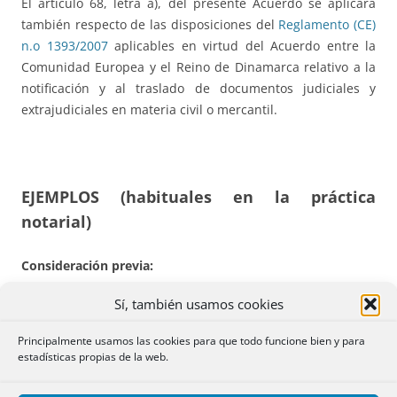
El artículo 68, letra a), del presente Acuerdo se aplicará
también respecto de las disposiciones del
Reglamento (CE)
n.o 1393/2007
aplicables en virtud del Acuerdo entre la
Comunidad Europea y el Reino de Dinamarca relativo a la
notificación y al traslado de documentos judiciales y
extrajudiciales en materia civil o mercantil.
EJEMPLOS
(habituales en la práctica
notarial)
Consideración previa:
Sí, también usamos cookies
Reino Unido no participaba de forma plena en el Espacio
europeo de Libertad Seguridad y Justicia; el artículo 3 del
Principalmente usamos las cookies para que todo funcione bien y para
Protocolo no 21
sobre la posición del Reino Unido e Irlanda
estadísticas propias de la web.
respecto del espacio europeo de Libertad, Seguridad y
Justicia, le confería la posibilidad de manifestar su deseo