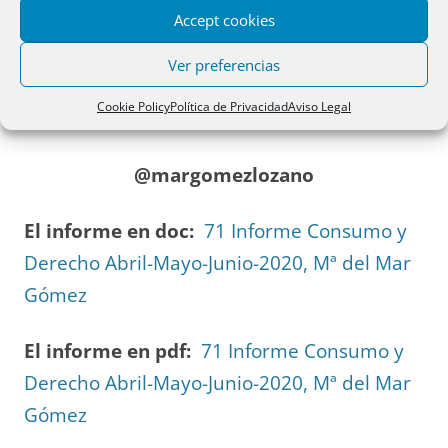
Accept cookies
Mª del Mar Gómez Lozano
Ver preferencias
Profesora Titular de Derecho Mercantil de
Cookie Policy
Política de Privacidad
Aviso Legal
la Universidad de Almería
@margomezlozano
El informe en doc:
71 Informe Consumo y
Derecho Abril-Mayo-Junio-2020, Mª del Mar
Gómez
El informe en pdf:
71 Informe Consumo y
Derecho Abril-Mayo-Junio-2020, Mª del Mar
Gómez