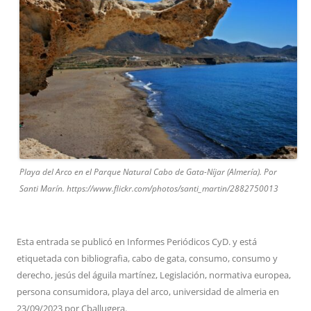
Playa del Arco en el Parque Natural Cabo de Gata-Níjar (Almería). Por
Santi Marín. https://www.flickr.com/photos/santi_martin/2882750013
Esta entrada se publicó en
Informes Periódicos CyD.
y está
etiquetada con
bibliografia
,
cabo de gata
,
consumo
,
consumo y
derecho
,
jesús del águila martínez
,
Legislación
,
normativa europea
,
persona consumidora
,
playa del arco
,
universidad de almeria
en
23/09/2023
por
Cballugera
.