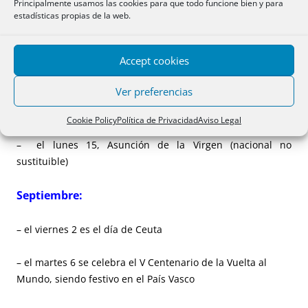
Principalmente usamos las cookies para que todo funcione bien y para
Agosto:
estadísticas propias de la web.
– el viernes 5, festividad de Nuestra Señora de África en
Accept cookies
Ceuta
Ver preferencias
– el viernes 5, festividad de Nuestra Señora de Las Nieves
en La Palma
Cookie Policy
Política de Privacidad
Aviso Legal
– el lunes 15, Asunción de la Virgen (nacional no
sustituible)
Septiembre:
– el viernes 2 es el día de Ceuta
– el martes 6 se celebra el V Centenario de la Vuelta al
Mundo, siendo festivo en el País Vasco