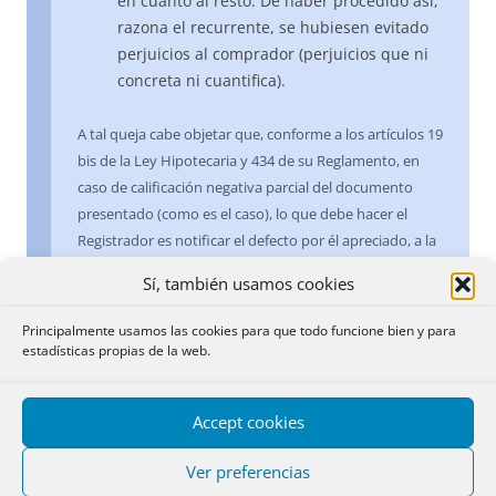
en cuanto al resto. De haber procedido así,
razona el recurrente, se hubiesen evitado
perjuicios al comprador (perjuicios que ni
concreta ni cuantifica).
A tal queja cabe objetar que, conforme a los artículos 19
bis de la Ley Hipotecaria y 434 de su Reglamento, en
caso de calificación negativa parcial del documento
presentado (como es el caso), lo que debe hacer el
Registrador es notificar el defecto por él apreciado, a la
vista de lo cual el presentante o el interesado podrán
Sí, también usamos cookies
solicitar la inscripción parcial del documento, sin
perjuicio de su derecho a recurrir en cuanto a lo no
Principalmente usamos las cookies para que todo funcione bien y para
inscrito. En esta misma línea, y acorde con el principio
estadísticas propias de la web.
registral de rogación, es reiterada la doctrina de esta
Dirección General en el sentido de que el Registrador ha
Accept cookies
de atenerse a lo querido por las partes en el
documento presentado, sin poder actuar de oficio ni
Ver preferencias
practicar asientos distintos de los solicitados