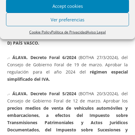
Accept cookies
C) NAVARRA.
Ver preferencias
.-
Ley Foral 2/2024
, de 13 de marzo (BON 14/3/2024), de
Presupuestos
Generales de Navarra para el año
2024.
Cookie Policy
Política de Privacidad
Aviso Legal
D) PAÍS VASCO.
.-
ÁLAVA. Decreto Foral 6/2024
(BOTHA 27/3/2024), del
Consejo de Gobierno Foral de 19 de marzo. Aprobar la
regulación para el año 2024 del
régimen especial
simplificado del IVA.
.-
ÁLAVA. Decreto Foral 5/2024
(BOTHA 20/3/2024), del
Consejo de Gobierno Foral de 12 de marzo. Aprobar los
precios medios de venta de vehículos automóviles y
embarcaciones, a efectos del Impuesto sobre
Transmisiones Patrimoniales y Actos Jurídicos
Documentados, del Impuesto sobre Sucesiones y