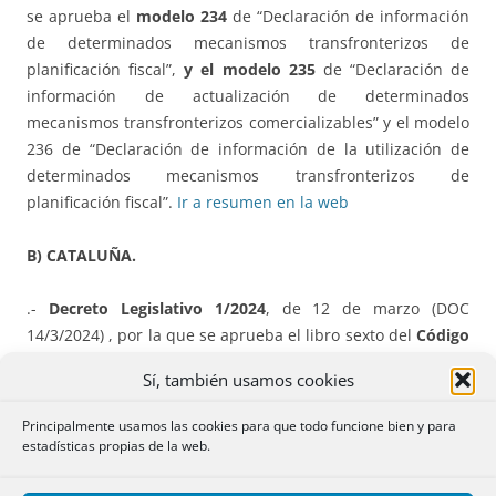
se aprueba el
modelo 234
de “Declaración de información
de determinados mecanismos transfronterizos de
planificación fiscal”,
y el modelo 235
de “Declaración de
información de actualización de determinados
mecanismos transfronterizos comercializables” y el modelo
236 de “Declaración de información de la utilización de
determinados mecanismos transfronterizos de
planificación fiscal”.
Ir a resumen en la web
B) CATALUÑA.
.-
Decreto Legislativo 1/2024
, de 12 de marzo (DOC
14/3/2024) , por la que se aprueba el libro sexto del
Código
Tributario de Catalunya
, que integra el
texto refundido de
Sí, también usamos cookies
los preceptos legales vigentes en Catalunya en materia de
tributos cedidos. IRPRF, IP, ISD, ITP y AJD.
Principalmente usamos las cookies para que todo funcione bien y para
o
VER
Resumen
y TABLAS de EQUIVALENCIAS
en
.
estadísticas propias de la web.
página separada [
ACM
]
.